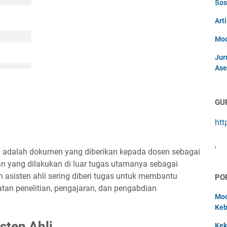
Sos
Art
Mod
Jur
Ase
GU
htt
'
 adalah dokumen yang diberikan kepada dosen sebagai
 yang dilakukan di luar tugas utamanya sebagai
 asisten ahli sering diberi tugas untuk membantu
PO
atan penelitian, pengajaran, dan pengabdian
Mod
Keb
sten Ahli
Kek