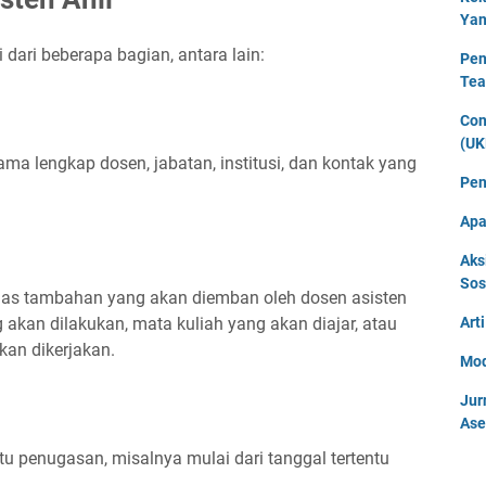
Yan
 dari beberapa bagian, antara lain:
Pen
Tea
Con
(UK
ama lengkap dosen, jabatan, institusi, dan kontak yang
Pen
Apa
Aks
Sos
tugas tambahan yang akan diemban oleh dosen asisten
g akan dilakukan, mata kuliah yang akan diajar, atau
Art
an dikerjakan.
Mod
Jur
Ase
u penugasan, misalnya mulai dari tanggal tertentu