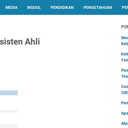
MEDIA
MODUL
PENDIDIKAN
PENGETAHUAN
PE
PO
Mod
isten Ahli
Keb
Kek
Yan
Pen
Tea
Con
(UK
Pen
Apa
Aks