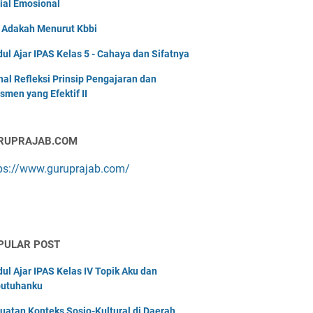
ial Emosional
i Adakah Menurut Kbbi
ul Ajar IPAS Kelas 5 - Cahaya dan Sifatnya
nal Refleksi Prinsip Pengajaran dan
smen yang Efektif II
RUPRAJAB.COM
ps://www.guruprajab.com/
PULAR POST
ul Ajar IPAS Kelas IV Topik Aku dan
utuhanku
uatan Konteks Sosio-Kultural di Daerah