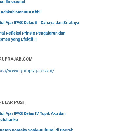
ial Emosional
i Adakah Menurut Kbbi
ul Ajar IPAS Kelas 5 - Cahaya dan Sifatnya
nal Refleksi Prinsip Pengajaran dan
smen yang Efektif II
RUPRAJAB.COM
ps://www.guruprajab.com/
PULAR POST
ul Ajar IPAS Kelas IV Topik Aku dan
utuhanku
uatan Konteks Sosio-Kultural di Daerah