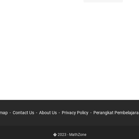
emap
Contact Us
About Us
Privacy Policy
Perangkat Pembelajara
� 2023 -
MathZone