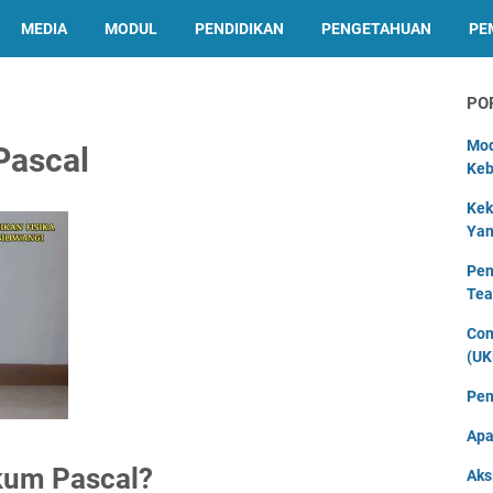
MEDIA
MODUL
PENDIDIKAN
PENGETAHUAN
PE
PO
Mod
Pascal
Keb
Kek
Yan
Pen
Tea
Con
(UK
Pen
Apa
ukum Pascal?
Aks