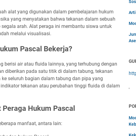
Sos
uah alat yang digunakan dalam pembelajaran hukum
Art
fisika yang menyatakan bahwa tekanan dalam sebuah
Mod
segala arah. Alat peraga ini membantu siswa untuk
ah melalui visualisasi.
Jur
Ase
ukum Pascal Bekerja?
GU
ng berisi air atau fluida lainnya, yang terhubung dengan
n diberikan pada satu titik di dalam tabung, tekanan
htt
 ke seluruh bagian dalam tabung dan pipa yang
i indikator tekanan atau perubahan tinggi fluida di dalam
'
PO
t Peraga Hukum Pascal
Mod
eberapa manfaat, antara lain:
Keb
Kek