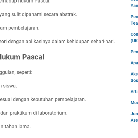
rhadap hukum Pascal.
Yan
ang sulit dipahami secara abstrak.
Pen
Tea
alam pembelajaran.
Con
(UK
i dengan aplikasinya dalam kehidupan sehari-hari.
Pen
Hukum Pascal
Apa
gulan, seperti:
Aks
Sos
h siswa.
Art
 sesuai dengan kebutuhan pembelajaran.
Mod
dan praktikum di laboratorium.
Jur
Ase
an tahan lama.