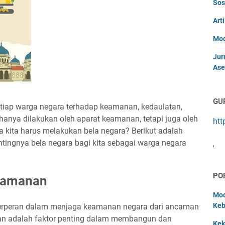
Sos
Art
Mod
Jur
Ase
GU
tiap warga negara terhadap keamanan, kedaulatan,
k hanya dilakukan oleh aparat keamanan, tetapi juga oleh
htt
a kita harus melakukan bela negara? Berikut adalah
tingnya bela negara bagi kita sebagai warga negara
'
PO
eamanan
Mod
Keb
berperan dalam menjaga keamanan negara dari ancaman
an adalah faktor penting dalam membangun dan
Kek