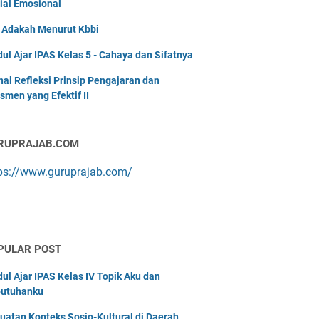
ial Emosional
i Adakah Menurut Kbbi
ul Ajar IPAS Kelas 5 - Cahaya dan Sifatnya
nal Refleksi Prinsip Pengajaran dan
smen yang Efektif II
RUPRAJAB.COM
ps://www.guruprajab.com/
PULAR POST
ul Ajar IPAS Kelas IV Topik Aku dan
utuhanku
uatan Konteks Sosio-Kultural di Daerah