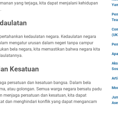
manan yang terjaga, kita dapat menjalani kehidupan
Yan
.
Pen
Tea
daulatan
Con
(UK
pertahankan kedaulatan negara. Kedaulatan negara
lam mengatur urusan dalam negeri tanpa campur
Pen
ukan bela negara, kita memastikan bahwa negara kita
Apa
daulatannya.
Aks
dan Kesatuan
Sos
Art
aga persatuan dan kesatuan bangsa. Dalam bela
Mod
ama, atau golongan. Semua warga negara bersatu padu
 menjaga persatuan dan kesatuan, kita dapat
Jur
at dan menghindari konflik yang dapat mengancam
Ase