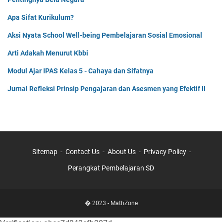
Apa Sifat Kurikulum?
Aksi Nyata School Well-being Pembelajaran Sosial Emosional
Arti Adakah Menurut Kbbi
Modul Ajar IPAS Kelas 5 - Cahaya dan Sifatnya
Jurnal Refleksi Prinsip Pengajaran dan Asesmen yang Efektif II
Sitemap
Contact Us
About Us
Privacy Policy
Perangkat Pembelajaran SD
� 2023 -
MathZone