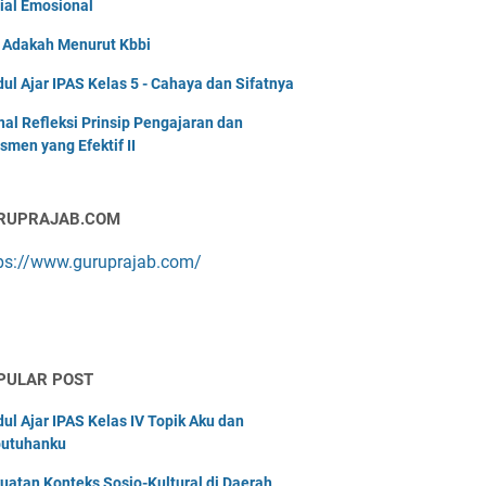
ial Emosional
i Adakah Menurut Kbbi
ul Ajar IPAS Kelas 5 - Cahaya dan Sifatnya
nal Refleksi Prinsip Pengajaran dan
smen yang Efektif II
RUPRAJAB.COM
ps://www.guruprajab.com/
PULAR POST
ul Ajar IPAS Kelas IV Topik Aku dan
utuhanku
uatan Konteks Sosio-Kultural di Daerah