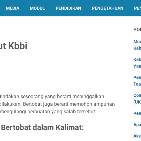
MEDIA
MODUL
PENDIDIKAN
PENGETAHUAN
PE
PO
Mod
ut Kbbi
Keb
Kek
Yan
Pen
Tea
Con
 tindakan seseorang yang berarti meninggalkan
(UK
 dilakukan. Bertobat juga berarti memohon ampunan
 mengulangi perbuatan yang salah tersebut.
Pen
Apa
Bertobat dalam Kalimat:
Aks