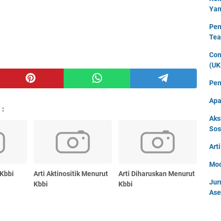
Yan
Pen
Tea
Con
(UK
Pen
Apa
 :
Aks
Sos
Art
Mod
 Kbbi
Arti Aktinositik Menurut
Arti Diharuskan Menurut
Jur
Kbbi
Kbbi
Ase