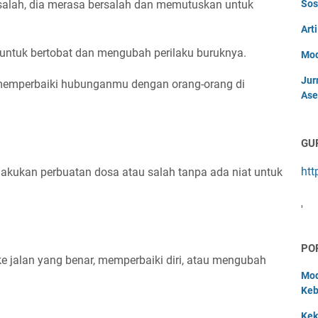
salah, dia merasa bersalah dan memutuskan untuk
Sos
Art
untuk bertobat dan mengubah perilaku buruknya.
Mod
Jur
memperbaiki hubunganmu dengan orang-orang di
Ase
GU
htt
lakukan perbuatan dosa atau salah tanpa ada niat untuk
'
PO
ke jalan yang benar, memperbaiki diri, atau mengubah
Mod
Keb
Kek