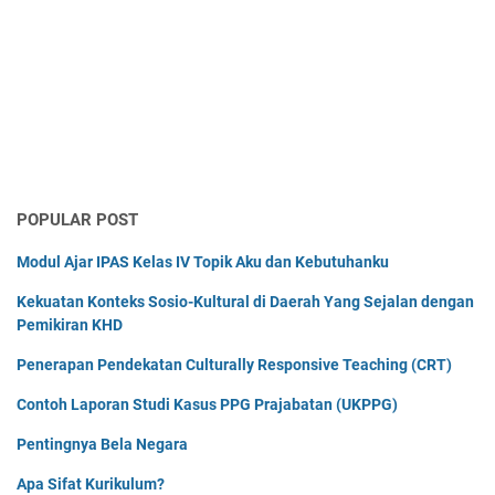
POPULAR POST
Modul Ajar IPAS Kelas IV Topik Aku dan Kebutuhanku
Kekuatan Konteks Sosio-Kultural di Daerah Yang Sejalan dengan
Pemikiran KHD
Penerapan Pendekatan Culturally Responsive Teaching (CRT)
Contoh Laporan Studi Kasus PPG Prajabatan (UKPPG)
Pentingnya Bela Negara
Apa Sifat Kurikulum?