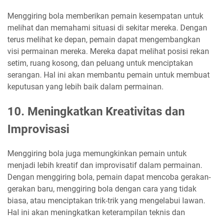
Menggiring bola memberikan pemain kesempatan untuk
melihat dan memahami situasi di sekitar mereka. Dengan
terus melihat ke depan, pemain dapat mengembangkan
visi permainan mereka. Mereka dapat melihat posisi rekan
setim, ruang kosong, dan peluang untuk menciptakan
serangan. Hal ini akan membantu pemain untuk membuat
keputusan yang lebih baik dalam permainan.
10. Meningkatkan Kreativitas dan
Improvisasi
Menggiring bola juga memungkinkan pemain untuk
menjadi lebih kreatif dan improvisatif dalam permainan.
Dengan menggiring bola, pemain dapat mencoba gerakan-
gerakan baru, menggiring bola dengan cara yang tidak
biasa, atau menciptakan trik-trik yang mengelabui lawan.
Hal ini akan meningkatkan keterampilan teknis dan