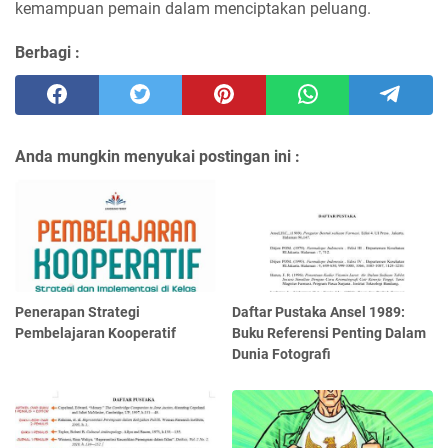
kemampuan pemain dalam menciptakan peluang.
Berbagi :
Anda mungkin menyukai postingan ini :
Penerapan Strategi
Daftar Pustaka Ansel 1989:
Pembelajaran Kooperatif
Buku Referensi Penting Dalam
Dunia Fotografi