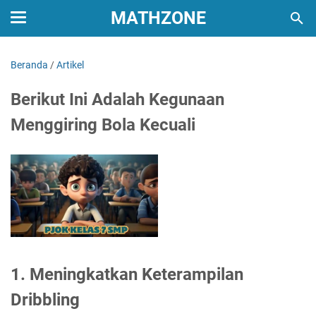
MATHZONE
Beranda
/
Artikel
Berikut Ini Adalah Kegunaan
Menggiring Bola Kecuali
1. Meningkatkan Keterampilan
Dribbling