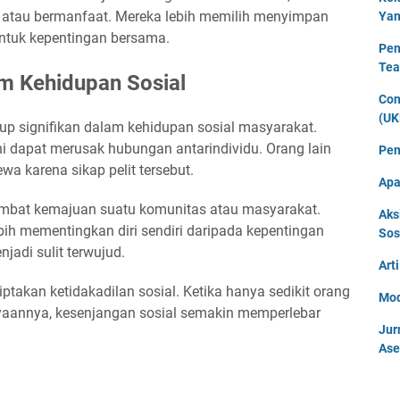
g atau bermanfaat. Mereka lebih memilih menyimpan
Yan
tuk kepentingan bersama.
Pen
Tea
am Kehidupan Sosial
Con
(UK
up signifikan dalam kehidupan sosial masyarakat.
ini dapat merusak hubungan antarindividu. Orang lain
Pen
a karena sikap pelit tersebut.
Apa
ambat kemajuan suatu komunitas atau masyarakat.
Aks
ebih mementingkan diri sendiri daripada kepentingan
Sos
jadi sulit terwujud.
Art
ciptakan ketidakadilan sosial. Ketika hanya sedikit orang
Mod
yaannya, kesenjangan sosial semakin memperlebar
Jur
Ase