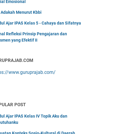
ial Emosional
i Adakah Menurut Kbbi
ul Ajar IPAS Kelas 5 - Cahaya dan Sifatnya
nal Refleksi Prinsip Pengajaran dan
smen yang Efektif II
RUPRAJAB.COM
ps://www.guruprajab.com/
PULAR POST
ul Ajar IPAS Kelas IV Topik Aku dan
utuhanku
uatan Konteks Sosio-Kultural di Daerah