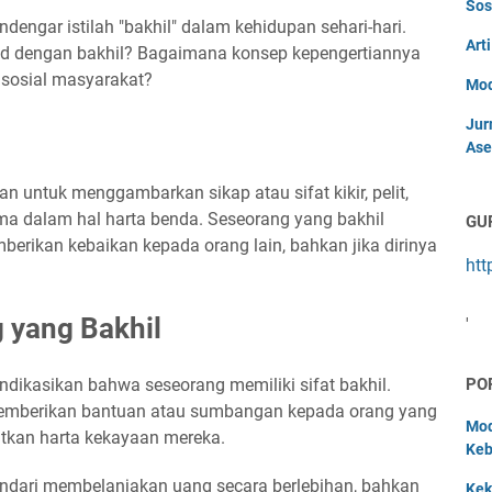
Sos
ndengar istilah "bakhil" dalam kehidupan sehari-hari.
Art
d dengan bakhil? Bagaimana konsep kepengertiannya
sosial masyarakat?
Mod
Jur
Ase
n untuk menggambarkan sikap atau sifat kikir, pelit,
ma dalam hal harta benda. Seseorang yang bakhil
GU
erikan kebaikan kepada orang lain, bahkan jika dirinya
htt
 yang Bakhil
'
PO
dikasikan bahwa seseorang memiliki sifat bakhil.
emberikan bantuan atau sumbangan kepada orang yang
Mod
atkan harta kekayaan mereka.
Keb
ndari membelanjakan uang secara berlebihan, bahkan
Kek