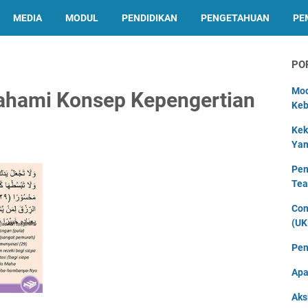
MEDIA
MODUL
PENDIDIKAN
PENGETAHUAN
PE
PO
Mod
ahami Konsep Kepengertian
Keb
Kek
Yan
Pen
Tea
Con
(UK
Pen
Apa
Aks