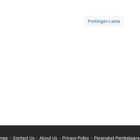
Postingan Lama
emap
Contact Us
About Us
Privacy Policy
Perangkat Pembelajara