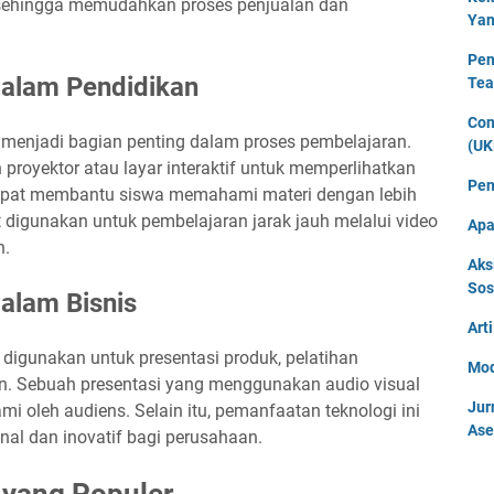
, sehingga memudahkan proses penjualan dan
Yan
Pen
dalam Pendidikan
Tea
Con
ah menjadi bagian penting dalam proses pembelajaran.
(UK
royektor atau layar interaktif untuk memperlihatkan
Pen
 dapat membantu siswa memahami materi dengan lebih
pat digunakan untuk pembelajaran jarak jauh melalui video
Apa
n.
Aks
Sos
alam Bisnis
Art
 digunakan untuk presentasi produk, pelatihan
Mod
n. Sebuah presentasi yang menggunakan audio visual
Jur
i oleh audiens. Selain itu, pemanfaatan teknologi ini
Ase
al dan inovatif bagi perusahaan.
 yang Populer