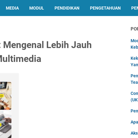
MEDIA
MODUL
PENDIDIKAN
PENGETAHUAN
PE
PO
Mod
: Mengenal Lebih Jauh
Keb
Multimedia
Kek
Yan
Pen
Tea
Con
(UK
Pen
Apa
Aks