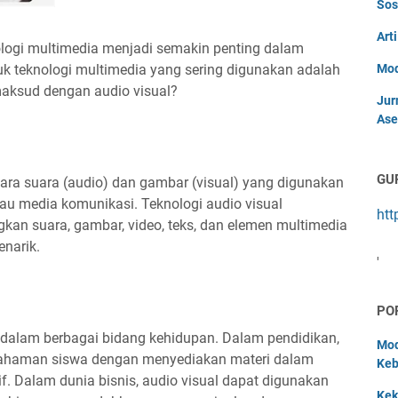
Sos
Art
knologi multimedia menjadi semakin penting dalam
tuk teknologi multimedia yang sering digunakan adalah
Mod
maksud dengan audio visual?
Jur
Ase
GU
ara suara (audio) dan gambar (visual) yang digunakan
au media komunikasi. Teknologi audio visual
htt
n suara, gambar, video, teks, dan elemen multimedia
enarik.
'
PO
 dalam berbagai bidang kehidupan. Dalam pendidikan,
Mod
mahaman siswa dengan menyediakan materi dalam
Keb
if. Dalam dunia bisnis, audio visual dapat digunakan
Kek