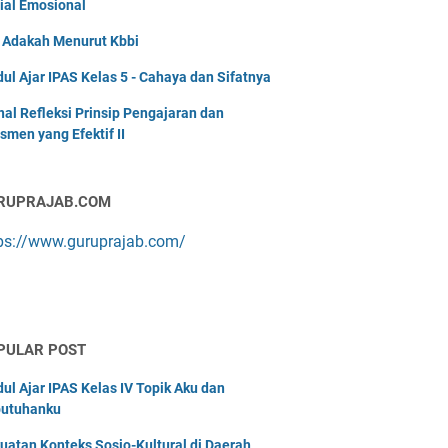
ial Emosional
i Adakah Menurut Kbbi
ul Ajar IPAS Kelas 5 - Cahaya dan Sifatnya
nal Refleksi Prinsip Pengajaran dan
smen yang Efektif II
RUPRAJAB.COM
ps://www.guruprajab.com/
PULAR POST
ul Ajar IPAS Kelas IV Topik Aku dan
utuhanku
uatan Konteks Sosio-Kultural di Daerah