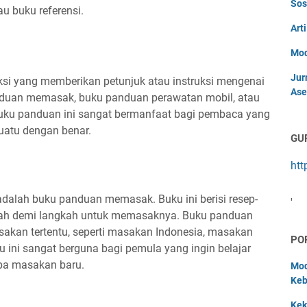
Sos
u buku referensi.
Art
Mod
Jur
ksi yang memberikan petunjuk atau instruksi mengenai
Ase
nduan memasak, buku panduan perawatan mobil, atau
Buku panduan ini sangat bermanfaat bagi pembaca yang
uatu dengan benar.
GU
htt
adalah buku panduan memasak. Buku ini berisi resep-
'
kah demi langkah untuk memasaknya. Buku panduan
akan tertentu, seperti masakan Indonesia, masakan
PO
 ini sangat berguna bagi pemula yang ingin belajar
ba masakan baru.
Mod
Keb
Kek