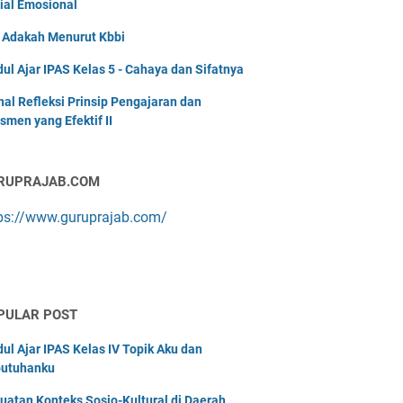
ial Emosional
i Adakah Menurut Kbbi
ul Ajar IPAS Kelas 5 - Cahaya dan Sifatnya
nal Refleksi Prinsip Pengajaran dan
smen yang Efektif II
RUPRAJAB.COM
ps://www.guruprajab.com/
PULAR POST
ul Ajar IPAS Kelas IV Topik Aku dan
utuhanku
uatan Konteks Sosio-Kultural di Daerah