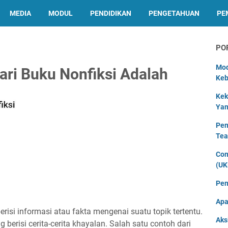
MEDIA
MODUL
PENDIDIKAN
PENGETAHUAN
PE
PO
Mod
ari Buku Nonfiksi Adalah
Keb
Kek
Yan
Pen
Tea
Con
(UK
Pen
Apa
erisi informasi atau fakta mengenai suatu topik tertentu.
Aks
 berisi cerita-cerita khayalan. Salah satu contoh dari