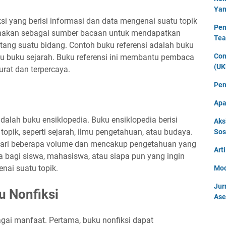
Yan
ksi yang berisi informasi dan data mengenai suatu topik
Pen
igunakan sebagai sumber bacaan untuk mendapatkan
Tea
ang suatu bidang. Contoh buku referensi adalah buku
Con
au buku sejarah. Buku referensi ini membantu pembaca
(UK
rat dan terpercaya.
Pen
Apa
adalah buku ensiklopedia. Buku ensiklopedia berisi
Aks
opik, seperti sejarah, ilmu pengetahuan, atau budaya.
Sos
ri dari beberapa volume dan mencakup pengetahuan yang
Art
a bagi siswa, mahasiswa, atau siapa pun yang ingin
ai suatu topik.
Mod
Jur
 Nonfiksi
Ase
gai manfaat. Pertama, buku nonfiksi dapat