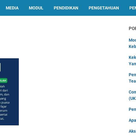
MEDIA
MODUL
PENDIDIKAN
PENGETAHUAN
PE
PO
Mod
Keb
Kek
Yan
Pen
Tea
Con
(UK
Pen
Apa
Aks