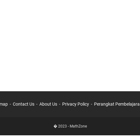
emap
Contact Us
About Us
Privacy Policy
Perangkat Pembelajara
� 2023 -
MathZone