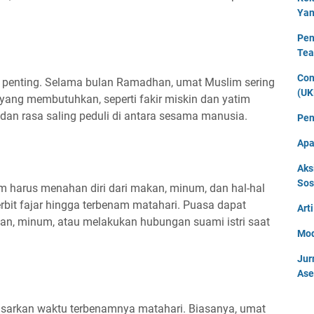
Yan
Pen
Tea
Con
g penting. Selama bulan Ramadhan, umat Muslim sering
(UK
ang membutuhkan, seperti fakir miskin dan yatim
s dan rasa saling peduli di antara sesama manusia.
Pen
Apa
Aks
Sos
 harus menahan diri dari makan, minum, dan hal-hal
rbit fajar hingga terbenam matahari. Puasa dapat
Art
kan, minum, atau melakukan hubungan suami istri saat
Mod
Jur
Ase
asarkan waktu terbenamnya matahari. Biasanya, umat