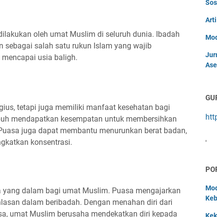
Sos
Art
ilakukan oleh umat Muslim di seluruh dunia. Ibadah
Mod
sebagai salah satu rukun Islam yang wajib
Jur
 mencapai usia baligh.
Ase
GU
gius, tetapi juga memiliki manfaat kesehatan bagi
htt
ubuh mendapatkan kesempatan untuk membersihkan
Puasa juga dapat membantu menurunkan berat badan,
ngkatkan konsentrasi.
'
PO
Mod
na yang dalam bagi umat Muslim. Puasa mengajarkan
Keb
khlasan dalam beribadah. Dengan menahan diri dari
a, umat Muslim berusaha mendekatkan diri kepada
Kek