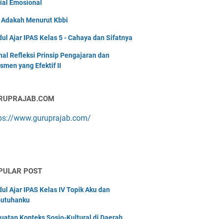
ial Emosional
i Adakah Menurut Kbbi
ul Ajar IPAS Kelas 5 - Cahaya dan Sifatnya
nal Refleksi Prinsip Pengajaran dan
smen yang Efektif II
RUPRAJAB.COM
ps://www.guruprajab.com/
PULAR POST
ul Ajar IPAS Kelas IV Topik Aku dan
utuhanku
uatan Konteks Sosio-Kultural di Daerah