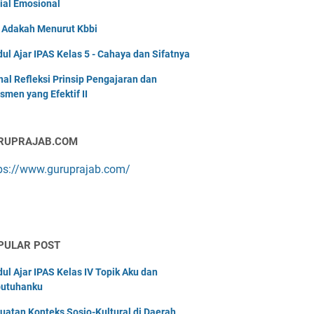
ial Emosional
i Adakah Menurut Kbbi
ul Ajar IPAS Kelas 5 - Cahaya dan Sifatnya
nal Refleksi Prinsip Pengajaran dan
smen yang Efektif II
RUPRAJAB.COM
ps://www.guruprajab.com/
PULAR POST
ul Ajar IPAS Kelas IV Topik Aku dan
utuhanku
uatan Konteks Sosio-Kultural di Daerah