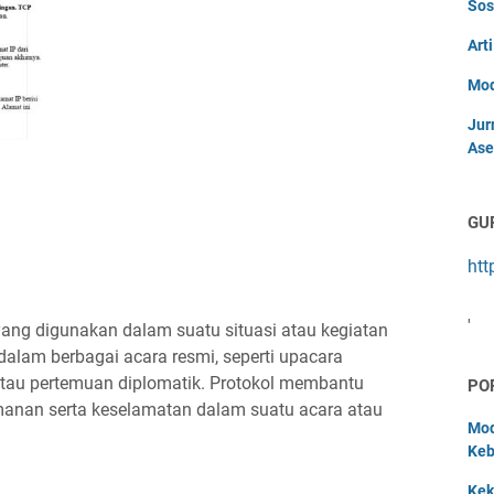
Sos
Art
Mod
Jur
Ase
GU
htt
'
 yang digunakan dalam suatu situasi atau kegiatan
dalam berbagai acara resmi, seperti upacara
 atau pertemuan diplomatik. Protokol membantu
PO
manan serta keselamatan dalam suatu acara atau
Mod
Keb
Kek