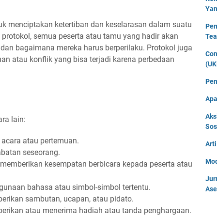
Yan
tuk menciptakan ketertiban dan keselarasan dalam suatu
Pen
protokol, semua peserta atau tamu yang hadir akan
Tea
 dan bagaimana mereka harus berperilaku. Protokol juga
Con
atau konflik yang bisa terjadi karena perbedaan
(UK
Pen
Apa
Aks
ra lain:
Sos
u acara atau pertemuan.
Art
batan seseorang.
Mod
u memberikan kesempatan berbicara kepada peserta atau
Jur
unaan bahasa atau simbol-simbol tertentu.
Ase
erikan sambutan, ucapan, atau pidato.
erikan atau menerima hadiah atau tanda penghargaan.