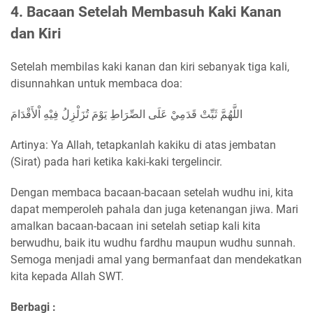
4. Bacaan Setelah Membasuh Kaki Kanan
dan Kiri
Setelah membilas kaki kanan dan kiri sebanyak tiga kali,
disunnahkan untuk membaca doa:
اللَّهُمَّ ثَبِّتْ قَدَمِيْ عَلَى الصِّرَاطِ يَوْمَ تُزَلْزِلُ فِيْهِ اْلأَقْدَامَ
Artinya: Ya Allah, tetapkanlah kakiku di atas jembatan
(Sirat) pada hari ketika kaki-kaki tergelincir.
Dengan membaca bacaan-bacaan setelah wudhu ini, kita
dapat memperoleh pahala dan juga ketenangan jiwa. Mari
amalkan bacaan-bacaan ini setelah setiap kali kita
berwudhu, baik itu wudhu fardhu maupun wudhu sunnah.
Semoga menjadi amal yang bermanfaat dan mendekatkan
kita kepada Allah SWT.
Berbagi :