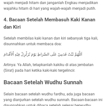
wajah menjadi hitam dan janganlah Engkau menjadikan
wajahku hitam di hari yang wajah-wajah menjadi putih.
4. Bacaan Setelah Membasuh Kaki Kanan
dan Kiri
Setelah membilas kaki kanan dan kiri sebanyak tiga kali,
disunnahkan untuk membaca doa:
اَللَّهُمَّ ثَبِّتْ قَدَمِيْ عَلَى الصِّرَاطِ يَوْمَ تُزَلْزِلُ فِيْهِ اْلأَقْدَامَ
Artinya: Ya Allah, tetapkanlah kakiku di atas jembatan
(Sirat) pada hari ketika kaki-kaki tergelincir.
Bacaan Setelah Wudhu Sunnah
Selain bacaan setelah wudhu fardhu, ada juga bacaan
yang dianjurkan setelah wudhu sunnah. Bacaan-bacaan ini
disunnahkan untuk dibaca setelah selesai berwudhu