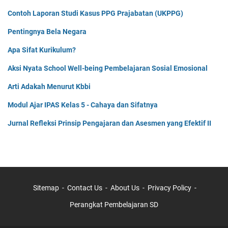
Contoh Laporan Studi Kasus PPG Prajabatan (UKPPG)
Pentingnya Bela Negara
Apa Sifat Kurikulum?
Aksi Nyata School Well-being Pembelajaran Sosial Emosional
Arti Adakah Menurut Kbbi
Modul Ajar IPAS Kelas 5 - Cahaya dan Sifatnya
Jurnal Refleksi Prinsip Pengajaran dan Asesmen yang Efektif II
Sitemap
Contact Us
About Us
Privacy Policy
Perangkat Pembelajaran SD