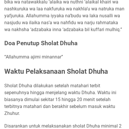
bika wa natawakkalu ‘alaika wa nuthni ‘alaikal khairi wa
nashkuruka wa laa nakfuruka wa nakhla’u wa natruka man
yafjuruka. Allahumma iyyaka na’budu wa laka nusalli wa
nasjudu wa ilaika nas’a wa nahfidu wa narju rahmataka
wa nakhsha ‘adzabaka inna ‘adzabaka bil kuffari mulhiq.”
Doa Penutup Sholat Dhuha
“Allahumma ajirni minannar”
Waktu Pelaksanaan Sholat Dhuha
Sholat Dhuha dilakukan setelah matahari terbit
sepenuhnya hingga menjelang waktu Dhuha. Waktu ini
biasanya dimulai sekitar 15 hingga 20 menit setelah
terbitnya matahari dan berakhir sebelum masuk waktu
Zhuhur.
Disarankan untuk melaksanakan sholat Dhuha minimal 2