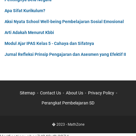
Apa Sifat Kurikulum?
Aksi Nyata School Well-being Pembelajaran Sosial Emosional
Arti Adakah Menurut Kbbi
Modul Ajar IPAS Kelas 5 - Cahaya dan Sifatnya
Jurnal Refleksi Prinsip Pengajaran dan Asesmen yang Efektif II
Sitemap
Contact Us
About Us
Privacy Policy
Perangkat Pembelajaran SD
� 2023 -
MathZone