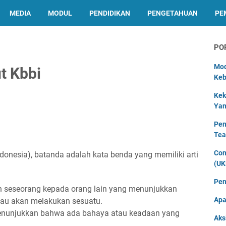
MEDIA
MODUL
PENDIDIKAN
PENGETAHUAN
PE
PO
Mod
t Kbbi
Keb
Kek
Yan
Pen
Tea
Con
onesia), batanda adalah kata benda yang memiliki arti
(UK
Pen
eh seseorang kepada orang lain yang menunjukkan
Apa
tau akan melakukan sesuatu.
menunjukkan bahwa ada bahaya atau keadaan yang
Aks