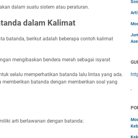
Sos
akan dalam suatu sistem atau peraturan.
Art
tanda dalam Kalimat
Mod
Jur
 batanda, berikut adalah beberapa contoh kalimat
Ase
ngan mengibaskan bendera merah sebagai isyarat
GU
untuk selalu memperhatikan batanda lalu lintas yang ada.
htt
ru memberikan batanda dengan memberikan soal yang
'
PO
Mod
iliki arti berlawanan dengan batanda:
Keb
Kek