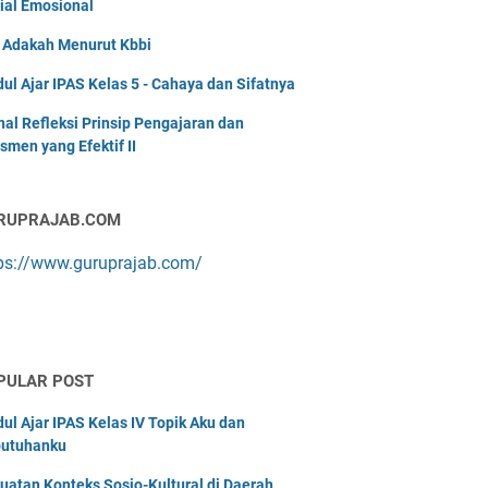
ial Emosional
i Adakah Menurut Kbbi
ul Ajar IPAS Kelas 5 - Cahaya dan Sifatnya
nal Refleksi Prinsip Pengajaran dan
smen yang Efektif II
RUPRAJAB.COM
ps://www.guruprajab.com/
PULAR POST
ul Ajar IPAS Kelas IV Topik Aku dan
utuhanku
uatan Konteks Sosio-Kultural di Daerah