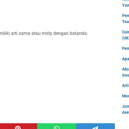
Yan
Pen
Tea
Con
iliki arti sama atau mirip dengan batanda:
(UK
Pen
Apa
Aks
Sos
Art
Mod
Jur
Ase