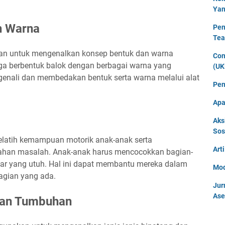
Yan
n Warna
Pen
Tea
kan untuk mengenalkan konsep bentuk dan warna
Con
aga berbentuk balok dengan berbagai warna yang
(UK
genali dan membedakan bentuk serta warna melalui alat
Pen
Apa
Aks
Sos
elatih kemampuan motorik anak-anak serta
Art
han masalah. Anak-anak harus mencocokkan bagian-
r yang utuh. Hal ini dapat membantu mereka dalam
Mod
gian yang ada.
Jur
Ase
 dan Tumbuhan