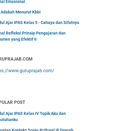
ial Emosional
i Adakah Menurut Kbbi
ul Ajar IPAS Kelas 5 - Cahaya dan Sifatnya
nal Refleksi Prinsip Pengajaran dan
smen yang Efektif II
RUPRAJAB.COM
ps://www.guruprajab.com/
PULAR POST
ul Ajar IPAS Kelas IV Topik Aku dan
utuhanku
uatan Konteks Sosio-Kultural di Daerah