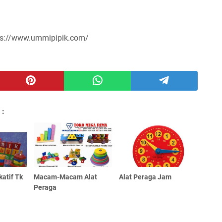
ps://www.ummipipik.com/
 :
katif Tk
Macam-Macam Alat
Alat Peraga Jam
Peraga