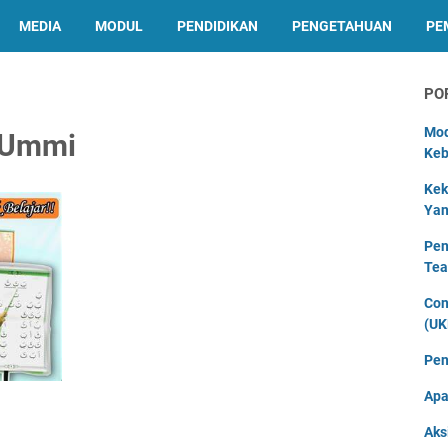
MEDIA
MODUL
PENDIDIKAN
PENGETAHUAN
PE
PO
Mod
 Ummi
Keb
Kek
Yan
Pen
Tea
Con
(UK
Pen
Apa
Aks