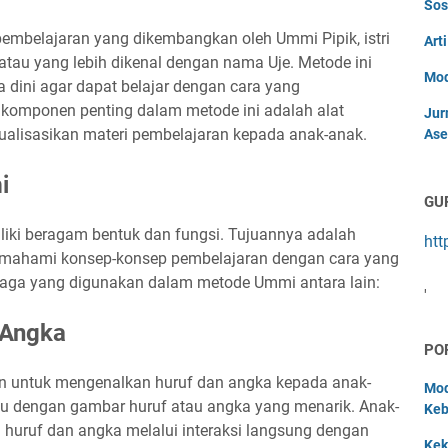
Sos
mbelajaran yang dikembangkan oleh Ummi Pipik, istri
Art
 atau yang lebih dikenal dengan nama Uje. Metode ini
Mod
 dini agar dapat belajar dengan cara yang
 komponen penting dalam metode ini adalah alat
Jur
alisasikan materi pembelajaran kepada anak-anak.
Ase
i
GU
iki beragam bentuk dan fungsi. Tujuannya adalah
htt
mahami konsep-konsep pembelajaran dengan cara yang
eraga yang digunakan dalam metode Ummi antara lain:
'
 Angka
PO
an untuk mengenalkan huruf dan angka kepada anak-
Mod
rtu dengan gambar huruf atau angka yang menarik. Anak-
Keb
huruf dan angka melalui interaksi langsung dengan
Kek