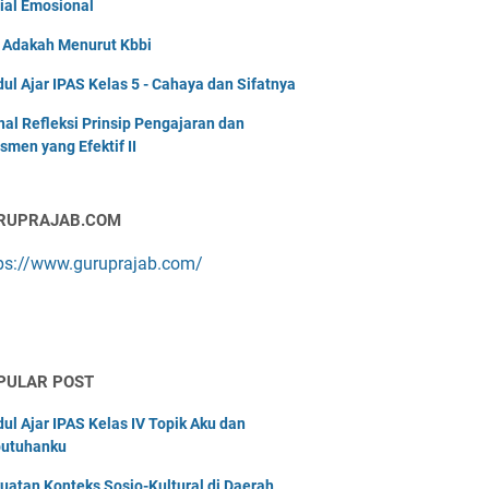
ial Emosional
i Adakah Menurut Kbbi
ul Ajar IPAS Kelas 5 - Cahaya dan Sifatnya
nal Refleksi Prinsip Pengajaran dan
smen yang Efektif II
RUPRAJAB.COM
ps://www.guruprajab.com/
PULAR POST
ul Ajar IPAS Kelas IV Topik Aku dan
utuhanku
uatan Konteks Sosio-Kultural di Daerah