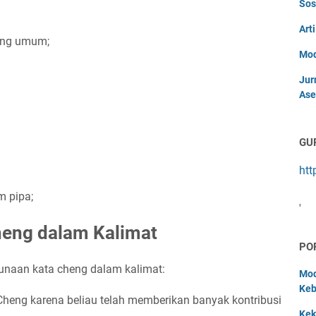
Sos
Art
ang umum;
Mod
Jur
Ase
GU
htt
m pipa;
'
eng dalam Kalimat
PO
unaan kata cheng dalam kalimat:
Mod
Keb
heng karena beliau telah memberikan banyak kontribusi
Kek