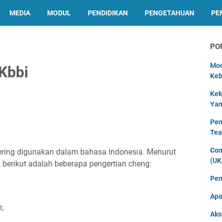
MEDIA
MODUL
PENDIDIKAN
PENGETAHUAN
PE
PO
Mod
Kbbi
Keb
Kek
Yan
Pen
Tea
Con
ring digunakan dalam bahasa Indonesia. Menurut
(UK
 berikut adalah beberapa pengertian cheng:
Pen
Apa
;
Aks