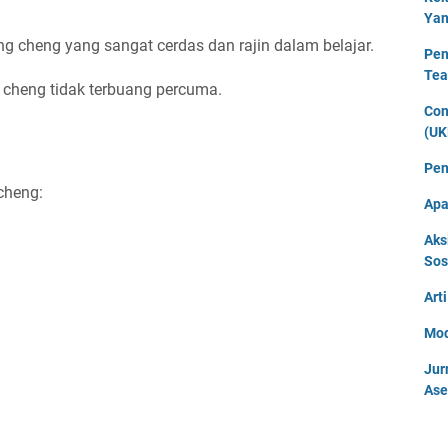
Yan
g cheng yang sangat cerdas dan rajin dalam belajar.
Pen
Tea
 cheng tidak terbuang percuma.
Con
(UK
Pen
cheng:
Apa
Aks
Sos
Art
Mod
Jur
Ase