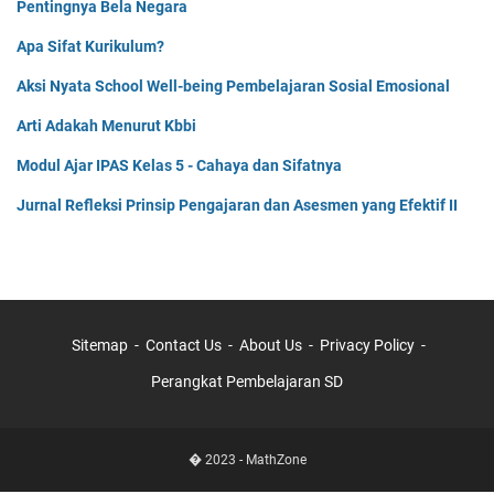
Pentingnya Bela Negara
Apa Sifat Kurikulum?
Aksi Nyata School Well-being Pembelajaran Sosial Emosional
Arti Adakah Menurut Kbbi
Modul Ajar IPAS Kelas 5 - Cahaya dan Sifatnya
Jurnal Refleksi Prinsip Pengajaran dan Asesmen yang Efektif II
Sitemap
Contact Us
About Us
Privacy Policy
Perangkat Pembelajaran SD
� 2023 -
MathZone