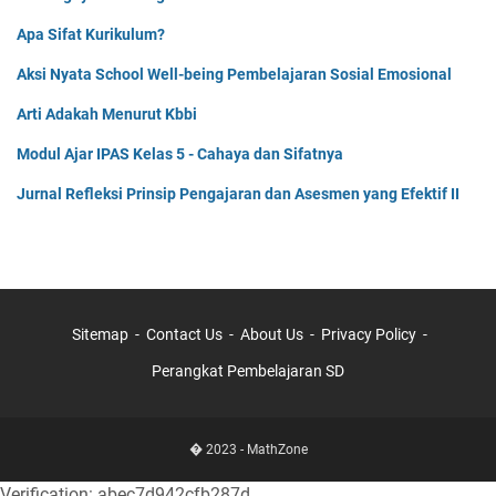
Apa Sifat Kurikulum?
Aksi Nyata School Well-being Pembelajaran Sosial Emosional
Arti Adakah Menurut Kbbi
Modul Ajar IPAS Kelas 5 - Cahaya dan Sifatnya
Jurnal Refleksi Prinsip Pengajaran dan Asesmen yang Efektif II
Sitemap
Contact Us
About Us
Privacy Policy
Perangkat Pembelajaran SD
� 2023 -
MathZone
Verification: abec7d942cfb287d