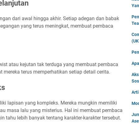
lanjutan
Yan
Pen
ngan dari awal hingga akhir. Setiap adegan dan babak
Tea
etegangan yang terus meningkat, membuat pembaca
Con
(UK
Pen
Apa
t twist atau kejutan tak terduga yang membuat pembaca
t mereka terus memperhatikan setiap detail cerita.
Aks
Sos
ks
Art
miliki lapisan yang kompleks. Mereka mungkin memiliki
Mod
atau masa lalu yang misterius. Hal ini membuat pembaca
Jur
n tahu lebih banyak tentang karakter-karakter tersebut.
Ase