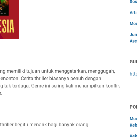
Sos
Art
Mod
Jur
Ase
GU
 yang memiliki tujuan untuk menggetarkan, menggugah,
htt
nonton. Cerita thriller biasanya penuh dengan
 tak terduga. Genre ini sering kali menampilkan konflik
'
.
PO
Mod
hriller begitu menarik bagi banyak orang:
Keb
Kek