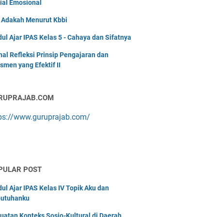
ial Emosional
i Adakah Menurut Kbbi
ul Ajar IPAS Kelas 5 - Cahaya dan Sifatnya
nal Refleksi Prinsip Pengajaran dan
smen yang Efektif II
RUPRAJAB.COM
ps://www.guruprajab.com/
PULAR POST
ul Ajar IPAS Kelas IV Topik Aku dan
utuhanku
uatan Konteks Sosio-Kultural di Daerah