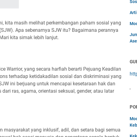
Sos
Art
ini, kita masih melihat perkembangan paham sosial yang
Mod
or (SJW). Apa sebenarnya SJW itu? Bagaimana perannya
Jur
ari kita simak lebih lanjut.
Ase
GU
ce Warrior, yang secara harfiah berarti Pejuang Keadilan
htt
ons terhadap ketidakadilan sosial dan diskriminasi yang
a SJW ini berjuang untuk mencapai kesetaraan hak dan
'
 dari ras, agama, orientasi seksual, gender, atau latar
PO
Mod
Keb
masyarakat yang inklusif, adil, dan setara bagi semua
Kek