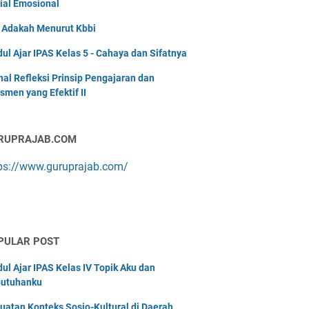
ial Emosional
i Adakah Menurut Kbbi
ul Ajar IPAS Kelas 5 - Cahaya dan Sifatnya
nal Refleksi Prinsip Pengajaran dan
smen yang Efektif II
RUPRAJAB.COM
ps://www.guruprajab.com/
PULAR POST
ul Ajar IPAS Kelas IV Topik Aku dan
utuhanku
uatan Konteks Sosio-Kultural di Daerah