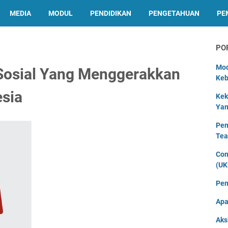
MEDIA
MODUL
PENDIDIKAN
PENGETAHUAN
PE
PO
Mod
Sosial Yang Menggerakkan
Keb
esia
Kek
Yan
Pen
Tea
Con
(UK
Pen
Apa
Aks