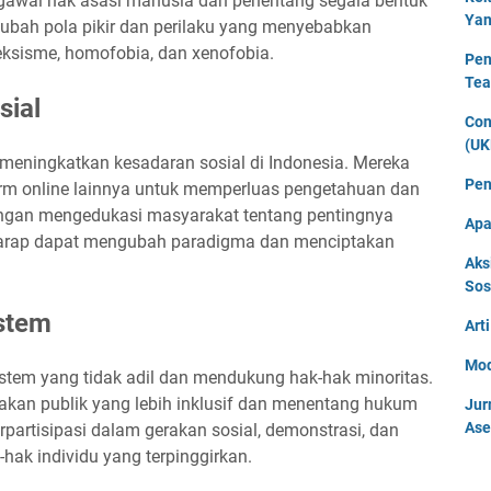
ngawal hak asasi manusia dan penentang segala bentuk
Yan
ubah pola pikir dan perilaku yang menyebabkan
 seksisme, homofobia, dan xenofobia.
Pen
Tea
sial
Con
(UK
eningkatkan kesadaran sosial di Indonesia. Mereka
Pen
rm online lainnya untuk memperluas pengetahuan dan
engan mengedukasi masyarakat tentang pentingnya
Apa
arap dapat mengubah paradigma dan menciptakan
Aks
Sos
stem
Art
Mod
tem yang tidak adil dan mendukung hak-hak minoritas.
kan publik yang lebih inklusif dan menentang hukum
Jur
Ase
rpartisipasi dalam gerakan sosial, demonstrasi, dan
k individu yang terpinggirkan.