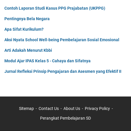
Contoh Laporan Studi Kasus PPG Prajabatan (UKPPG)
Pentingnya Bela Negara
Apa Sifat Kurikulum?
Aksi Nyata School Well-being Pembelajaran Sosial Emosional
Arti Adakah Menurut Kbbi
Modul Ajar IPAS Kelas 5 - Cahaya dan Sifatnya
Jurnal Refleksi Prinsip Pengajaran dan Asesmen yang Efektif II
Sitemap
Contact Us
About Us
Privacy Policy
Perangkat Pembelajaran SD