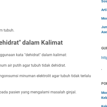
Sos
Art
Mod
Jur
am tubuh.
Ase
hidrat" dalam Kalimat
GU
nggunaan kata "dehidrat" dalam kalimat:
htt
um air putih agar tubuh tidak dehidrat.
'
ngonsumsi minuman elektrolit agar tubuh tidak terlalu
PO
epada pasien yang mengalami masalah ginjal.
Mod
Keb
Kek