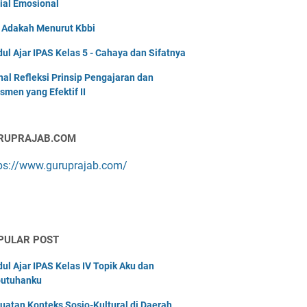
ial Emosional
i Adakah Menurut Kbbi
ul Ajar IPAS Kelas 5 - Cahaya dan Sifatnya
nal Refleksi Prinsip Pengajaran dan
smen yang Efektif II
RUPRAJAB.COM
ps://www.guruprajab.com/
PULAR POST
ul Ajar IPAS Kelas IV Topik Aku dan
utuhanku
uatan Konteks Sosio-Kultural di Daerah