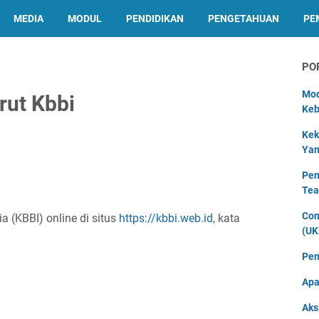
MEDIA
MODUL
PENDIDIKAN
PENGETAHUAN
PE
PO
Mod
rut Kbbi
Keb
Kek
Yan
Pen
Tea
Con
 (KBBI) online di situs
https://kbbi.web.id
, kata
(UK
Pen
Apa
Aks