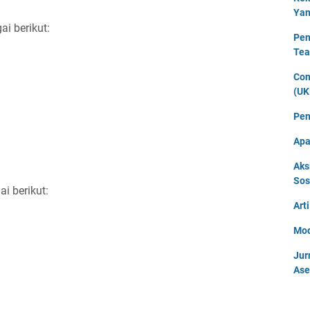
Yan
ai berikut:
Pen
Tea
Con
(UK
Pen
Apa
Aks
Sos
i berikut:
Art
Mod
Jur
Ase