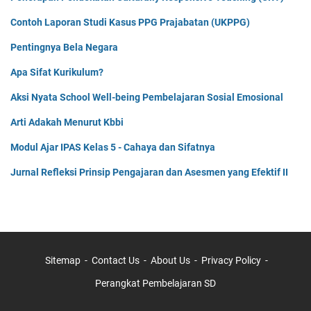
Contoh Laporan Studi Kasus PPG Prajabatan (UKPPG)
Pentingnya Bela Negara
Apa Sifat Kurikulum?
Aksi Nyata School Well-being Pembelajaran Sosial Emosional
Arti Adakah Menurut Kbbi
Modul Ajar IPAS Kelas 5 - Cahaya dan Sifatnya
Jurnal Refleksi Prinsip Pengajaran dan Asesmen yang Efektif II
Sitemap
Contact Us
About Us
Privacy Policy
Perangkat Pembelajaran SD