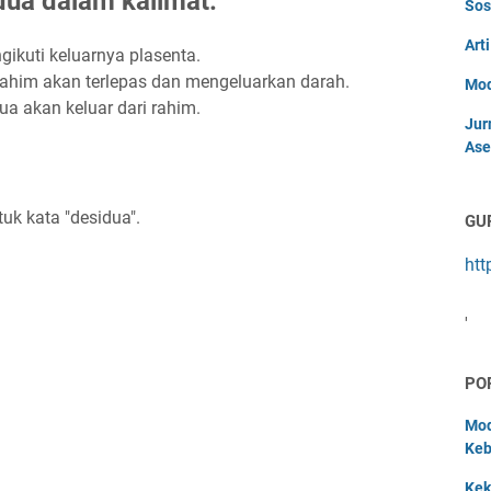
ua dalam kalimat:
Sos
Art
gikuti keluarnya plasenta.
rahim akan terlepas dan mengeluarkan darah.
Mod
ua akan keluar dari rahim.
Jur
Ase
uk kata "desidua".
GU
htt
'
PO
Mod
Keb
Kek