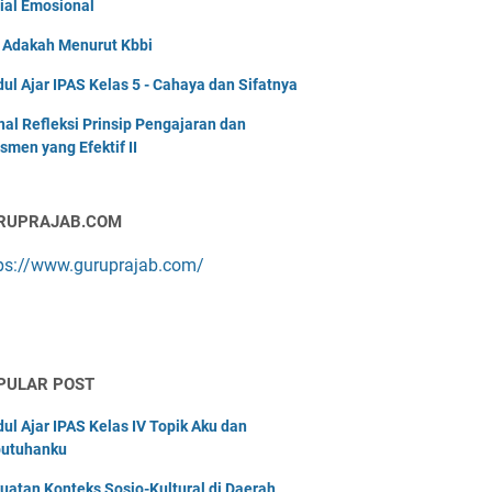
ial Emosional
i Adakah Menurut Kbbi
ul Ajar IPAS Kelas 5 - Cahaya dan Sifatnya
nal Refleksi Prinsip Pengajaran dan
smen yang Efektif II
RUPRAJAB.COM
ps://www.guruprajab.com/
PULAR POST
ul Ajar IPAS Kelas IV Topik Aku dan
utuhanku
uatan Konteks Sosio-Kultural di Daerah