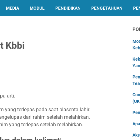
MEDIA
MODUL
PENDIDIKAN
PENGETAHUAN
PE
PO
Mod
t Kbbi
Keb
Kek
Yan
Pen
Tea
Con
pa arti:
(UK
 yang terlepas pada saat plasenta lahir.
Pen
gelupas dari rahim setelah melahirkan.
Apa
m yang terlepas setelah melahirkan.
Aks