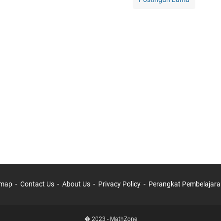
emap
Contact Us
About Us
Privacy Policy
Perangkat Pembelajara
� 2023 -
MathZone