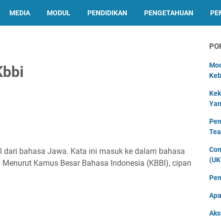
MEDIA
MODUL
PENDIDIKAN
PENGETAHUAN
PE
PO
Mod
Kbbi
Keb
Kek
Yan
Pen
Tea
Con
l dari bahasa Jawa. Kata ini masuk ke dalam bahasa
(UK
r. Menurut Kamus Besar Bahasa Indonesia (KBBI), cipan
Pen
Apa
Aks