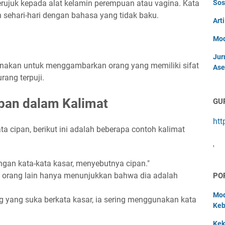
rujuk kepada alat kelamin perempuan atau vagina. Kata
Sos
 sehari-hari dengan bahasa yang tidak baku.
Art
Mod
Jur
gunakan untuk menggambarkan orang yang memiliki sifat
Ase
rang terpuji.
pan dalam Kalimat
GU
htt
 cipan, berikut ini adalah beberapa contoh kalimat
'
ngan kata-kata kasar, menyebutnya cipan."
 orang lain hanya menunjukkan bahwa dia adalah
PO
Mod
ng yang suka berkata kasar, ia sering menggunakan kata
Keb
Kek