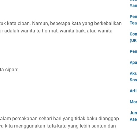
Yan
Pen
k kata cipan. Namun, beberapa kata yang berkebalikan
Tea
 adalah wanita terhormat, wanita baik, atau wanita
Con
(UK
Pen
Apa
ta cipan:
Aks
Sos
Art
Mod
Jur
dalam percakapan sehari-hari yang tidak baku dianggap
Ase
ya kita menggunakan kata-kata yang lebih santun dan