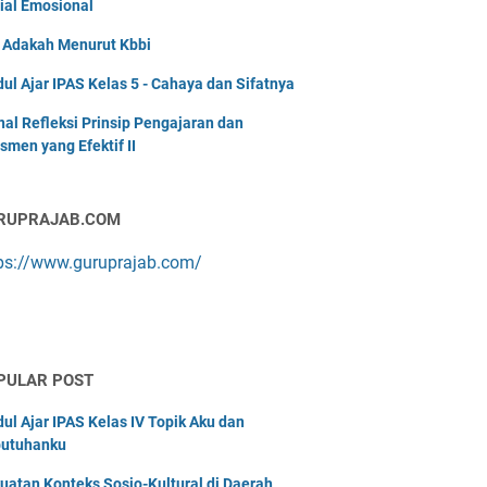
ial Emosional
i Adakah Menurut Kbbi
ul Ajar IPAS Kelas 5 - Cahaya dan Sifatnya
nal Refleksi Prinsip Pengajaran dan
smen yang Efektif II
RUPRAJAB.COM
ps://www.guruprajab.com/
PULAR POST
ul Ajar IPAS Kelas IV Topik Aku dan
utuhanku
uatan Konteks Sosio-Kultural di Daerah