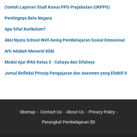
Contoh Laporan Studi Kasus PPG Prajabatan (UKPPG)
Pentingnya Bela Negara
Apa Sifat Kurikulum?
Aksi Nyata School Well-being Pembelajaran Sosial Emosional
Arti Adakah Menurut Kbbi
Modul Ajar IPAS Kelas 5 - Cahaya dan Sifatnya
Jurnal Refleksi Prinsip Pengajaran dan Asesmen yang Efektif II
Sitemap
Contact Us
About Us
Privacy Policy
Perangkat Pembelajaran SD