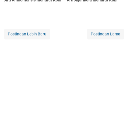
Arti Amboinensis Menurut Kbbi
Arti Agarikola Menurut Kbbi
Postingan Lebih Baru
Postingan Lama