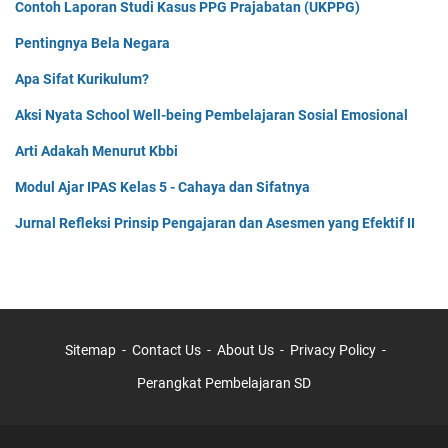
Contoh Laporan Studi Kasus PPG Prajabatan (UKPPG)
Pentingnya Bela Negara
Apa Sifat Kurikulum?
Aksi Nyata School Well-being Pembelajaran Sosial Emosional
Arti Adakah Menurut Kbbi
Modul Ajar IPAS Kelas 5 - Cahaya dan Sifatnya
Jurnal Refleksi Prinsip Pengajaran dan Asesmen yang Efektif II
Sitemap
Contact Us
About Us
Privacy Policy
Perangkat Pembelajaran SD