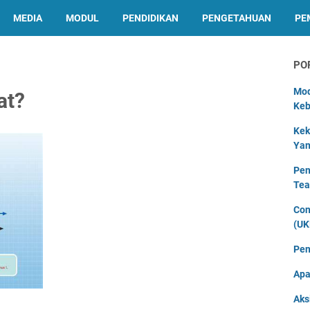
MEDIA
MODUL
PENDIDIKAN
PENGETAHUAN
PE
PO
Mod
at?
Keb
Kek
Yan
Pen
Tea
Con
(UK
Pen
Apa
Aks