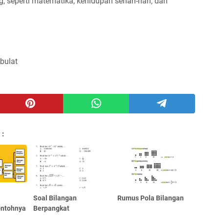
, seperti matematika, kehidupan sehari-hari, dan
bulat
 :
Soal Bilangan
Rumus Pola Bilangan
ontohnya
Berpangkat