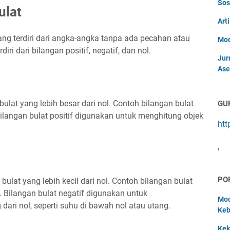
Sos
ulat
Art
ang terdiri dari angka-angka tanpa ada pecahan atau
Mod
iri dari bilangan positif, negatif, dan nol.
Jur
Ase
bulat yang lebih besar dari nol. Contoh bilangan bulat
GU
 Bilangan bulat positif digunakan untuk menghitung objek
htt
'
PO
bulat yang lebih kecil dari nol. Contoh bilangan bulat
ya. Bilangan bulat negatif digunakan untuk
Mod
ri nol, seperti suhu di bawah nol atau utang.
Keb
Kek