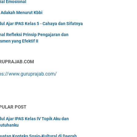
ial Emosional
i Adakah Menurut Kbbi
ul Ajar IPAS Kelas 5 - Cahaya dan Sifatnya
nal Refleksi Prinsip Pengajaran dan
smen yang Efektif II
RUPRAJAB.COM
ps://www.guruprajab.com/
PULAR POST
ul Ajar IPAS Kelas IV Topik Aku dan
utuhanku
uatan Konteks Sosio-Kultural di Daerah