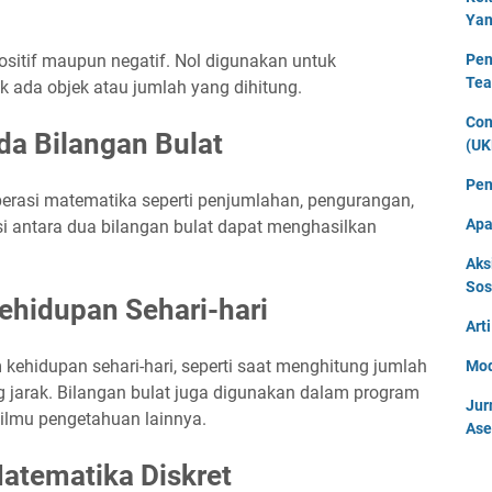
Yan
positif maupun negatif. Nol digunakan untuk
Pen
Tea
k ada objek atau jumlah yang dihitung.
Con
da Bilangan Bulat
(UK
Pen
perasi matematika seperti penjumlahan, pengurangan,
Apa
si antara dua bilangan bulat dapat menghasilkan
Aks
Sos
ehidupan Sehari-hari
Art
 kehidupan sehari-hari, seperti saat menghitung jumlah
Mod
 jarak. Bilangan bulat juga digunakan dalam program
Jur
 ilmu pengetahuan lainnya.
Ase
atematika Diskret