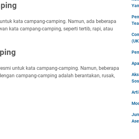
ping
Yan
Pen
 untuk kata campang-camping. Namun, ada beberapa
Tea
an kata campang-camping, seperti tertib, rapi, atau
Con
(UK
ping
Pen
Apa
 resmi untuk kata campang-camping. Namun, beberapa
Aks
 dengan campang-camping adalah berantakan, rusak,
Sos
Art
Mod
Jur
Ase