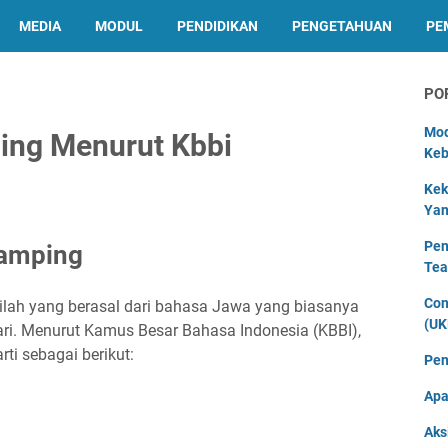
MEDIA
MODUL
PENDIDIKAN
PENGETAHUAN
PE
PO
Mod
ing Menurut Kbbi
Keb
Kek
Yan
Pen
camping
Tea
Con
lah yang berasal dari bahasa Jawa yang biasanya
(UK
ri. Menurut Kamus Besar Bahasa Indonesia (KBBI),
i sebagai berikut:
Pen
Apa
Aks