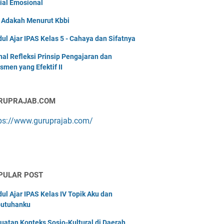
ial Emosional
i Adakah Menurut Kbbi
ul Ajar IPAS Kelas 5 - Cahaya dan Sifatnya
nal Refleksi Prinsip Pengajaran dan
smen yang Efektif II
RUPRAJAB.COM
ps://www.guruprajab.com/
PULAR POST
ul Ajar IPAS Kelas IV Topik Aku dan
utuhanku
uatan Konteks Sosio-Kultural di Daerah