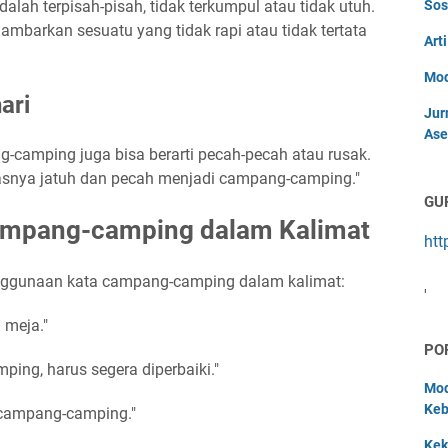
lah terpisah-pisah, tidak terkumpul atau tidak utuh.
Sos
ambarkan sesuatu yang tidak rapi atau tidak tertata
Art
Mod
ari
Jur
Ase
-camping juga bisa berarti pecah-pecah atau rusak.
lasnya jatuh dan pecah menjadi campang-camping."
GU
mpang-camping dalam Kalimat
htt
enggunaan kata campang-camping dalam kalimat:
'
 meja."
PO
ing, harus segera diperbaiki."
Mod
Keb
 campang-camping."
Kek