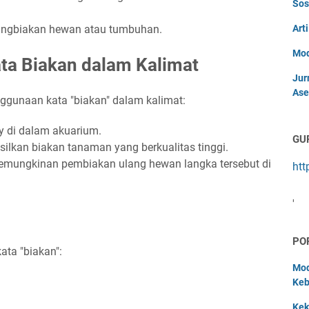
Sos
angbiakan hewan atau tumbuhan.
Art
Mod
a Biakan dalam Kalimat
Jur
Ase
nggunaan kata "biakan" dalam kalimat:
y di dalam akuarium.
GU
silkan biakan tanaman yang berkualitas tinggi.
kemungkinan pembiakan ulang hewan langka tersebut di
htt
'
PO
ata "biakan":
Mod
Keb
Kek