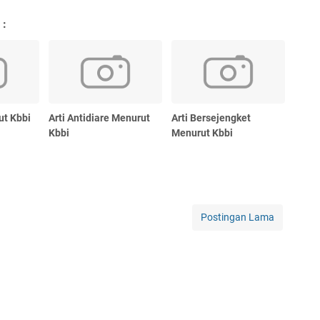
 :
ut Kbbi
Arti Antidiare Menurut
Arti Bersejengket
Kbbi
Menurut Kbbi
Postingan Lama