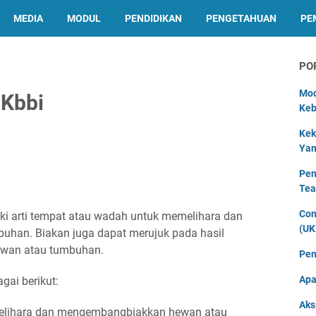
MEDIA
MODUL
PENDIDIKAN
PENGETAHUAN
PE
PO
Mod
 Kbbi
Keb
Kek
Yan
Pen
Tea
Con
ki arti tempat atau wadah untuk memelihara dan
(UK
han. Biakan juga dapat merujuk pada hasil
ewan atau tumbuhan.
Pen
Apa
gai berikut:
Aks
elihara dan mengembangbiakkan hewan atau