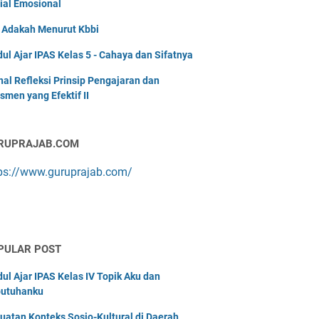
ial Emosional
i Adakah Menurut Kbbi
ul Ajar IPAS Kelas 5 - Cahaya dan Sifatnya
nal Refleksi Prinsip Pengajaran dan
smen yang Efektif II
RUPRAJAB.COM
ps://www.guruprajab.com/
PULAR POST
ul Ajar IPAS Kelas IV Topik Aku dan
utuhanku
uatan Konteks Sosio-Kultural di Daerah