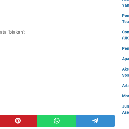
Yan
Pen
Tea
ata "biakan":
Con
(UK
Pen
Apa
Aks
Sos
Art
Mod
Jur
Ase