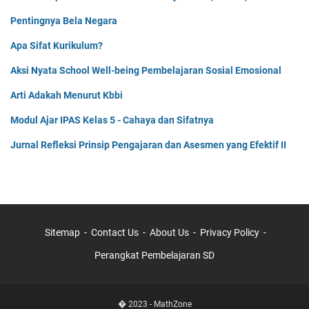
Pentingnya Bela Negara
Apa Sifat Kurikulum?
Aksi Nyata School Well-being Pembelajaran Sosial Emosional
Arti Adakah Menurut Kbbi
Modul Ajar IPAS Kelas 5 - Cahaya dan Sifatnya
Jurnal Refleksi Prinsip Pengajaran dan Asesmen yang Efektif II
Sitemap
Contact Us
About Us
Privacy Policy
Perangkat Pembelajaran SD
� 2023 -
MathZone