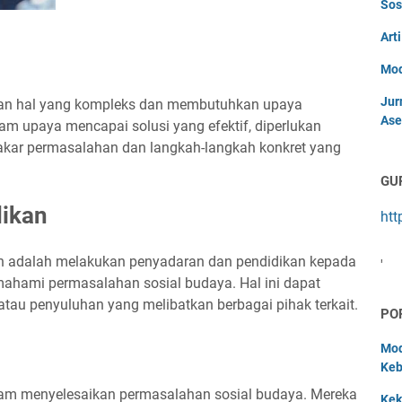
Sos
Art
Mod
Jur
an hal yang kompleks dan membutuhkan upaya
Ase
m upaya mencapai solusi yang efektif, diperlukan
ar permasalahan dan langkah-langkah konkret yang
GU
dikan
htt
n adalah melakukan penyadaran dan pendidikan kepada
'
hami permasalahan sosial budaya. Hal ini dapat
atau penyuluhan yang melibatkan berbagai pihak terkait.
PO
Mod
Keb
lam menyelesaikan permasalahan sosial budaya. Mereka
Kek