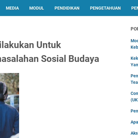
MEDIA
MODUL
PENDIDIKAN
PENGETAHUAN
PE
PO
Mod
ilakukan Untuk
Keb
asalahan Sosial Budaya
Kek
Yan
Pen
Tea
Con
(UK
Pen
Apa
Aks