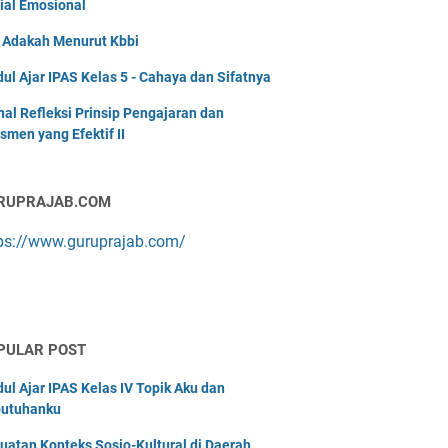
ial Emosional
i Adakah Menurut Kbbi
ul Ajar IPAS Kelas 5 - Cahaya dan Sifatnya
nal Refleksi Prinsip Pengajaran dan
smen yang Efektif II
RUPRAJAB.COM
ps://www.guruprajab.com/
PULAR POST
ul Ajar IPAS Kelas IV Topik Aku dan
utuhanku
uatan Konteks Sosio-Kultural di Daerah