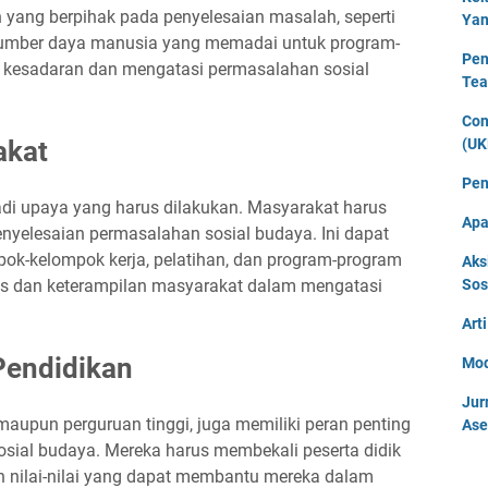
yang berpihak pada penyelesaian masalah, seperti
Yan
sumber daya manusia yang memadai untuk program-
Pen
 kesadaran dan mengatasi permasalahan sosial
Tea
Con
(UK
akat
Pen
i upaya yang harus dilakukan. Masyarakat harus
Apa
penyelesaian permasalahan sosial budaya. Ini dapat
ok-kelompok kerja, pelatihan, dan program-program
Aks
Sos
as dan keterampilan masyarakat dalam mengatasi
Art
Pendidikan
Mod
Jur
maupun perguruan tinggi, juga memiliki peran penting
Ase
ial budaya. Mereka harus membekali peserta didik
nilai-nilai yang dapat membantu mereka dalam