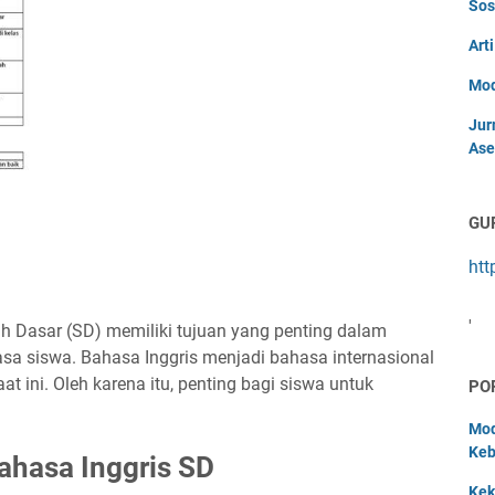
Sos
Art
Mod
Jur
Ase
GU
htt
'
h Dasar (SD) memiliki tujuan yang penting dalam
siswa. Bahasa Inggris menjadi bahasa internasional
t ini. Oleh karena itu, penting bagi siswa untuk
PO
Mod
Keb
ahasa Inggris SD
Kek