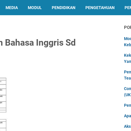
MEDIA
MODUL
PENDIDIKAN
PENGETAHUAN
PE
PO
Mod
 Bahasa Inggris Sd
Keb
Kek
Yan
Pen
Tea
Con
(UK
Pen
Apa
Aks