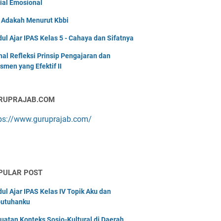
ial Emosional
i Adakah Menurut Kbbi
ul Ajar IPAS Kelas 5 - Cahaya dan Sifatnya
nal Refleksi Prinsip Pengajaran dan
smen yang Efektif II
RUPRAJAB.COM
ps://www.guruprajab.com/
PULAR POST
ul Ajar IPAS Kelas IV Topik Aku dan
utuhanku
uatan Konteks Sosio-Kultural di Daerah