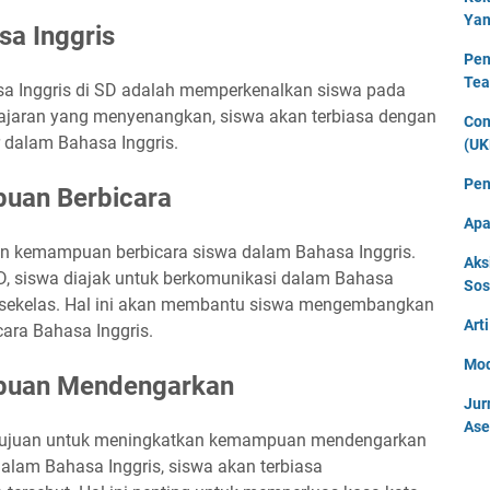
Yan
a Inggris
Pen
Tea
sa Inggris di SD adalah memperkenalkan siswa pada
lajaran yang menyenangkan, siswa akan terbiasa dengan
Con
r dalam Bahasa Inggris.
(UK
Pen
uan Berbicara
Apa
an kemampuan berbicara siswa dalam Bahasa Inggris.
Aks
, siswa diajak untuk berkomunikasi dalam Bahasa
Sos
 sekelas. Hal ini akan membantu siswa mengembangkan
Art
ara Bahasa Inggris.
Mod
puan Mendengarkan
Jur
Ase
ertujuan untuk meningkatkan kemampuan mendengarkan
 dalam Bahasa Inggris, siswa akan terbiasa