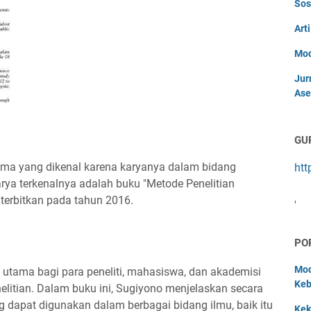
Sos
Art
Mod
Jur
Ase
GU
ama yang dikenal karena karyanya dalam bidang
htt
arya terkenalnya adalah buku "Metode Penelitian
diterbitkan pada tahun 2016.
'
PO
Mod
 utama bagi para peneliti, mahasiswa, dan akademisi
Keb
litian. Dalam buku ini, Sugiyono menjelaskan secara
g dapat digunakan dalam berbagai bidang ilmu, baik itu
Kek