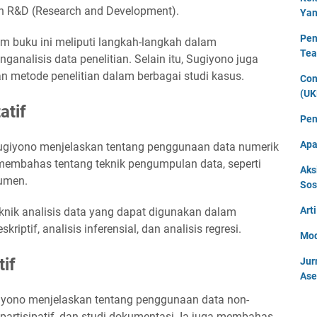
upun R&D (Research and Development).
Yan
Pen
am buku ini meliputi langkah-langkah dalam
Tea
nalisis data penelitian. Selain itu, Sugiyono juga
metode penelitian dalam berbagai studi kasus.
Con
(UK
atif
Pen
Apa
 Sugiyono menjelaskan tentang penggunaan data numerik
a membahas tentang teknik pengumpulan data, seperti
Aks
rumen.
Sos
Art
knik analisis data yang dapat digunakan dalam
eskriptif, analisis inferensial, dan analisis regresi.
Mod
tif
Jur
Ase
ugiyono menjelaskan tentang penggunaan data non-
 partisipatif, dan studi dokumentasi. Ia juga membahas