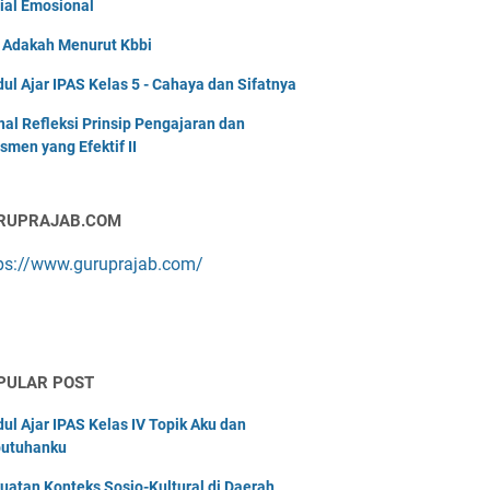
ial Emosional
i Adakah Menurut Kbbi
ul Ajar IPAS Kelas 5 - Cahaya dan Sifatnya
nal Refleksi Prinsip Pengajaran dan
smen yang Efektif II
RUPRAJAB.COM
ps://www.guruprajab.com/
PULAR POST
ul Ajar IPAS Kelas IV Topik Aku dan
utuhanku
uatan Konteks Sosio-Kultural di Daerah