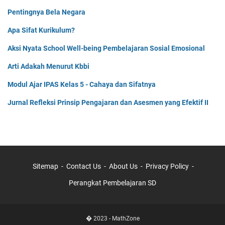
Pentingnya Bela Negara
Apa Sifat Kurikulum?
Aksi Nyata School Well-being Pembelajaran Sosial Emosional
Arti Adakah Menurut Kbbi
Modul Ajar IPAS Kelas 5 - Cahaya dan Sifatnya
Jurnal Refleksi Prinsip Pengajaran dan Asesmen yang Efektif II
Sitemap
Contact Us
About Us
Privacy Policy
Perangkat Pembelajaran SD
� 2023 -
MathZone