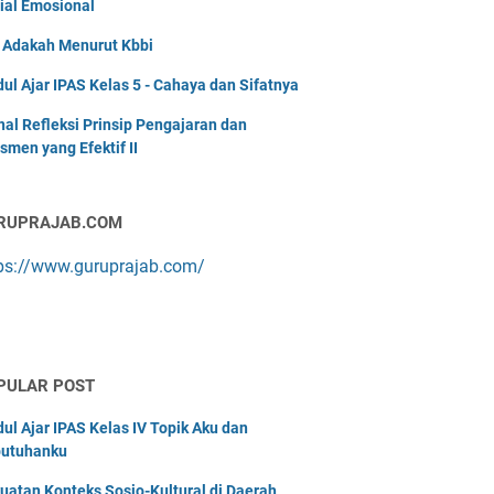
ial Emosional
i Adakah Menurut Kbbi
ul Ajar IPAS Kelas 5 - Cahaya dan Sifatnya
nal Refleksi Prinsip Pengajaran dan
smen yang Efektif II
RUPRAJAB.COM
ps://www.guruprajab.com/
PULAR POST
ul Ajar IPAS Kelas IV Topik Aku dan
utuhanku
uatan Konteks Sosio-Kultural di Daerah