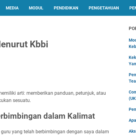
MEDIA
MODUL
PENDIDIKAN
PENGETAHUAN
PE
PO
Mod
enurut Kbbi
Keb
Kek
Yan
Pen
Tea
Con
emiliki arti: memberikan panduan, petunjuk, atau
(UK
ukan sesuatu.
Pen
rbimbingan dalam Kalimat
Apa
a guru yang telah berbimbingan dengan saya dalam
Aks