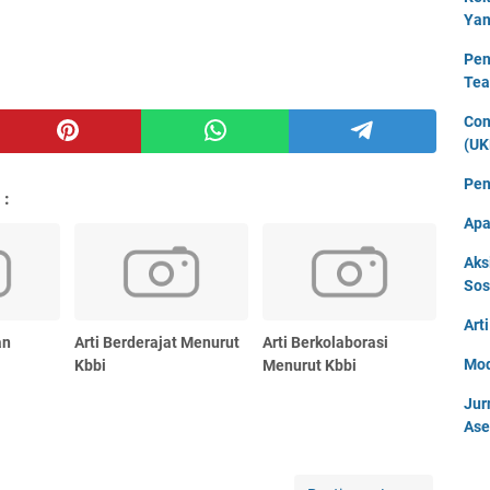
Yan
Pen
Tea
Con
(UK
Pen
 :
Apa
Aks
Sos
Art
an
Arti Berderajat Menurut
Arti Berkolaborasi
Mod
Kbbi
Menurut Kbbi
Jur
Ase