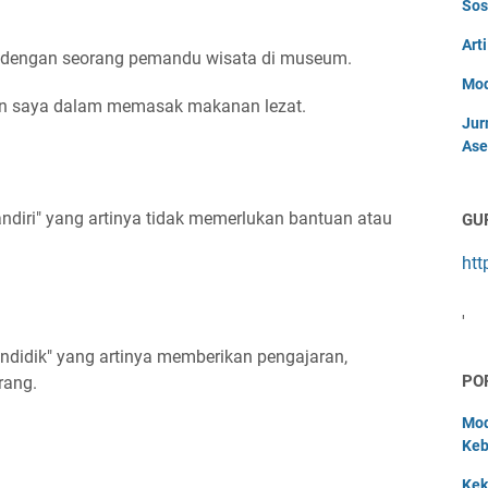
Sos
Art
n dengan seorang pemandu wisata di museum.
Mod
gan saya dalam memasak makanan lezat.
Jur
Ase
ndiri" yang artinya tidak memerlukan bantuan atau
GU
htt
'
ndidik" yang artinya memberikan pengajaran,
PO
rang.
Mod
Keb
Kek