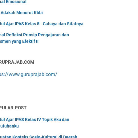
ial Emosional
i Adakah Menurut Kbbi
ul Ajar IPAS Kelas 5 - Cahaya dan Sifatnya
nal Refleksi Prinsip Pengajaran dan
smen yang Efektif II
RUPRAJAB.COM
ps://www.guruprajab.com/
PULAR POST
ul Ajar IPAS Kelas IV Topik Aku dan
utuhanku
uatan Konteks Sosio-Kultural di Daerah