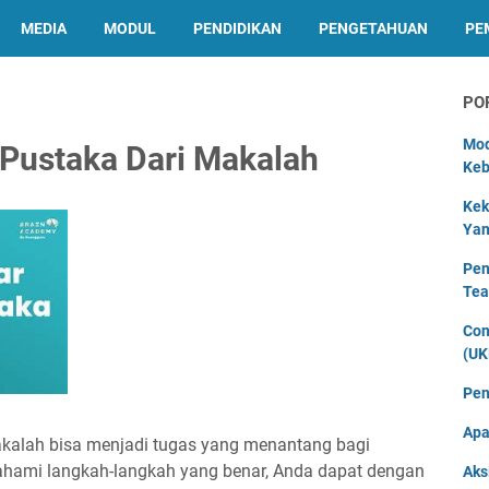
MEDIA
MODUL
PENDIDIKAN
PENGETAHUAN
PE
PO
Mod
 Pustaka Dari Makalah
Keb
Kek
Yan
Pen
Tea
Con
(UK
Pen
Apa
akalah bisa menjadi tugas yang menantang bagi
hami langkah-langkah yang benar, Anda dapat dengan
Aks