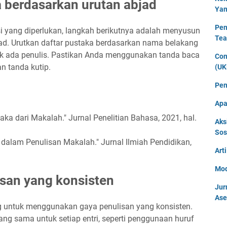
a berdasarkan urutan abjad
Yan
Pen
 yang diperlukan, langkah berikutnya adalah menyusun
Tea
jad. Urutkan daftar pustaka berdasarkan nama belakang
tidak ada penulis. Pastikan Anda menggunakan tanda baca
Con
an tanda kutip.
(UK
Pen
Apa
aka dari Makalah." Jurnal Penelitian Bahasa, 2021, hal.
Aks
Sos
 dalam Penulisan Makalah." Jurnal Ilmiah Pendidikan,
Art
Mod
san yang konsisten
Jur
Ase
g untuk menggunakan gaya penulisan yang konsisten.
g sama untuk setiap entri, seperti penggunaan huruf