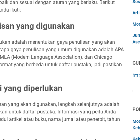
Sos
ik dan sesuai dengan aturan yang berlaku. Berikut
da ikuti:
Art
lisan yang digunakan
Mod
Jur
ukan adalah menentukan gaya penulisan yang akan
Ase
rapa gaya penulisan yang umum digunakan adalah APA
, MLA (Modern Language Association), dan Chicago
GU
format yang berbeda untuk daftar pustaka, jadi pastikan
htt
 yang diperlukan
'
an yang akan digunakan, langkah selanjutnya adalah
PO
an untuk daftar pustaka. Informasi yang perlu Anda
dul artikel atau buku, nama jurnal atau penerbit, tahun
Mod
.
Keb
Kek