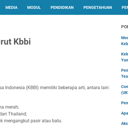
MEDIA
MODUL
PENDIDIKAN
PENGETAHUAN
PE
PO
Mod
rut Kbbi
Keb
Kek
Yan
Pen
Tea
Con
Indonesia (KBBI) memiliki beberapa arti, antara lain:
(UK
Pen
rna merah;
Apa
ari Thailand;
uk mengangkut pasir atau batu.
Aks