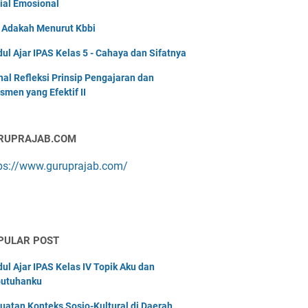
ial Emosional
i Adakah Menurut Kbbi
ul Ajar IPAS Kelas 5 - Cahaya dan Sifatnya
nal Refleksi Prinsip Pengajaran dan
smen yang Efektif II
RUPRAJAB.COM
ps://www.guruprajab.com/
PULAR POST
ul Ajar IPAS Kelas IV Topik Aku dan
utuhanku
uatan Konteks Sosio-Kultural di Daerah