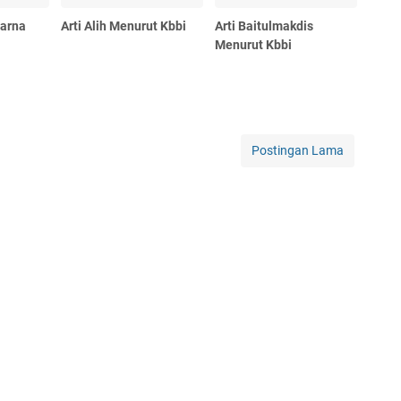
Warna
Arti Alih Menurut Kbbi
Arti Baitulmakdis
Menurut Kbbi
Postingan Lama