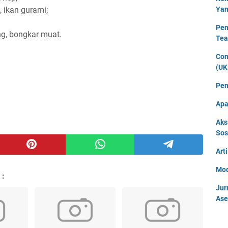
, ikan gurami;
Yan
Pen
ng, bongkar muat.
Tea
Con
(UK
Pen
Apa
Aks
Sos
Art
Mod
 :
Jur
Ase