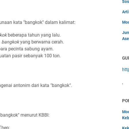
Sos
Art
unaan kata "bangkok" dalam kalimat:
Mod
Jur
kok
beberapa tahun yang lalu.
Ase
n
bangkok
yang berwarna cerah.
para pecinta sabung ayam.
tan pasir sebanyak 100 ton.
GU
htt
'
genai antonim dari kata "bangkok".
PO
Mod
 "bangkok" menurut KBBI:
Keb
Thep;
Kek