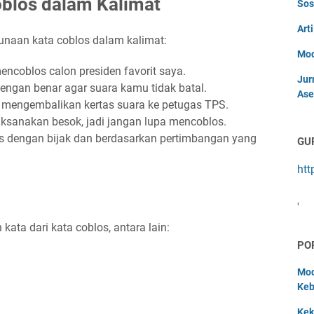
blos dalam Kalimat
Sos
Art
unaan kata coblos dalam kalimat:
Mod
encoblos calon presiden favorit saya.
Jur
ngan benar agar suara kamu tidak batal.
Ase
 mengembalikan kertas suara ke petugas TPS.
aksanakan besok, jadi jangan lupa mencoblos.
 dengan bijak dan berdasarkan pertimbangan yang
GU
htt
'
ata dari kata coblos, antara lain:
PO
Mod
Keb
Kek