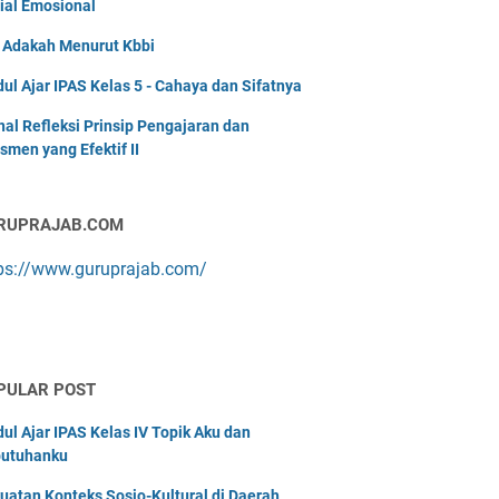
ial Emosional
i Adakah Menurut Kbbi
ul Ajar IPAS Kelas 5 - Cahaya dan Sifatnya
nal Refleksi Prinsip Pengajaran dan
smen yang Efektif II
RUPRAJAB.COM
ps://www.guruprajab.com/
PULAR POST
ul Ajar IPAS Kelas IV Topik Aku dan
utuhanku
uatan Konteks Sosio-Kultural di Daerah