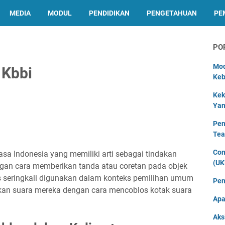
MEDIA
MODUL
PENDIDIKAN
PENGETAHUAN
PE
PO
Mod
 Kbbi
Keb
Kek
Yan
Pen
Tea
Con
sa Indonesia yang memiliki arti sebagai tindakan
(UK
gan cara memberikan tanda atau coretan pada objek
os seringkali digunakan dalam konteks pemilihan umum
Pen
kan suara mereka dengan cara mencoblos kotak suara
Apa
Aks