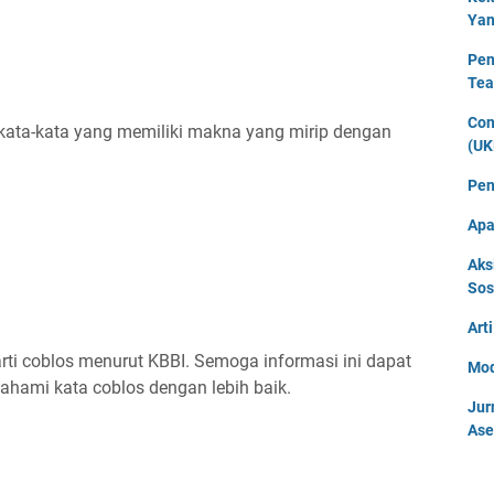
Yan
Pen
Tea
Con
 kata-kata yang memiliki makna yang mirip dengan
(UK
Pen
Apa
Aks
Sos
Art
rti coblos menurut KBBI. Semoga informasi ini dapat
Mod
ami kata coblos dengan lebih baik.
Jur
Ase