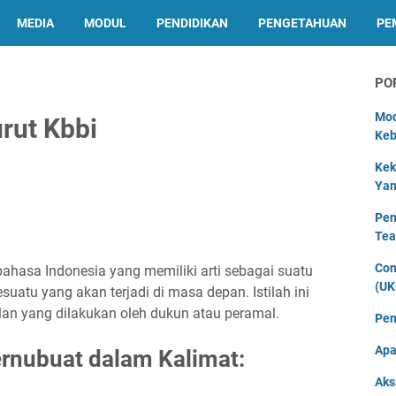
MEDIA
MODUL
PENDIDIKAN
PENGETAHUAN
PE
PO
Mod
rut Kbbi
Keb
Kek
Yan
Pen
Tea
Con
ahasa Indonesia yang memiliki arti sebagai suatu
(UK
uatu yang akan terjadi di masa depan. Istilah ini
lan yang dilakukan oleh dukun atau peramal.
Pen
Apa
rnubuat dalam Kalimat:
Aks