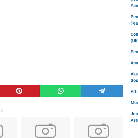
Yan
Pen
Tea
Con
(UK
Pen
Apa
Aks
Sos
Art
Mod
 :
Jur
Ase