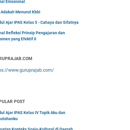
ial Emosional
i Adakah Menurut Kbbi
ul Ajar IPAS Kelas 5 - Cahaya dan Sifatnya
nal Refleksi Prinsip Pengajaran dan
smen yang Efektif II
RUPRAJAB.COM
ps://www.guruprajab.com/
PULAR POST
ul Ajar IPAS Kelas IV Topik Aku dan
utuhanku
uatan Konteks Sosio-Kultural di Daerah