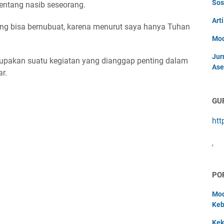
Sos
entang nasib seseorang.
Art
ang bisa bernubuat, karena menurut saya hanya Tuhan
Mod
Jur
upakan suatu kegiatan yang dianggap penting dalam
Ase
r.
GU
htt
'
PO
Mod
Keb
Kek