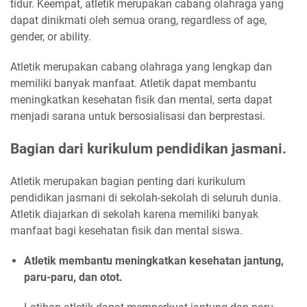
tidur. Keempat, atletik merupakan cabang olahraga yang
dapat dinikmati oleh semua orang, regardless of age,
gender, or ability.
Atletik merupakan cabang olahraga yang lengkap dan
memiliki banyak manfaat. Atletik dapat membantu
meningkatkan kesehatan fisik dan mental, serta dapat
menjadi sarana untuk bersosialisasi dan berprestasi.
Bagian dari kurikulum pendidikan jasmani.
Atletik merupakan bagian penting dari kurikulum
pendidikan jasmani di sekolah-sekolah di seluruh dunia.
Atletik diajarkan di sekolah karena memiliki banyak
manfaat bagi kesehatan fisik dan mental siswa.
Atletik membantu meningkatkan kesehatan jantung,
paru-paru, dan otot.