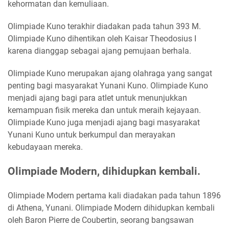
kehormatan dan kemuliaan.
Olimpiade Kuno terakhir diadakan pada tahun 393 M.
Olimpiade Kuno dihentikan oleh Kaisar Theodosius I
karena dianggap sebagai ajang pemujaan berhala.
Olimpiade Kuno merupakan ajang olahraga yang sangat
penting bagi masyarakat Yunani Kuno. Olimpiade Kuno
menjadi ajang bagi para atlet untuk menunjukkan
kemampuan fisik mereka dan untuk meraih kejayaan.
Olimpiade Kuno juga menjadi ajang bagi masyarakat
Yunani Kuno untuk berkumpul dan merayakan
kebudayaan mereka.
Olimpiade Modern, dihidupkan kembali.
Olimpiade Modern pertama kali diadakan pada tahun 1896
di Athena, Yunani. Olimpiade Modern dihidupkan kembali
oleh Baron Pierre de Coubertin, seorang bangsawan