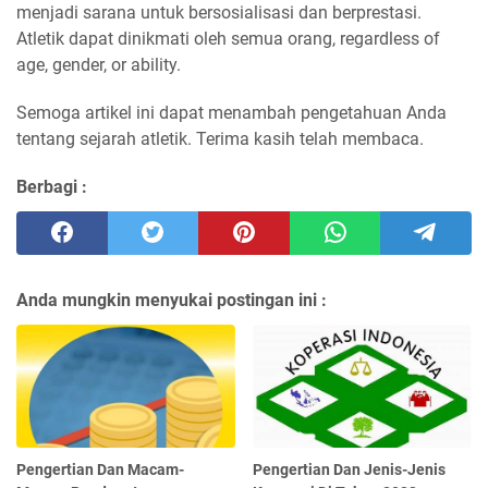
menjadi sarana untuk bersosialisasi dan berprestasi.
Atletik dapat dinikmati oleh semua orang, regardless of
age, gender, or ability.
Semoga artikel ini dapat menambah pengetahuan Anda
tentang sejarah atletik. Terima kasih telah membaca.
Berbagi :
Anda mungkin menyukai postingan ini :
Pengertian Dan Macam-
Pengertian Dan Jenis-Jenis