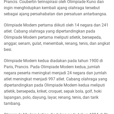
Prancis. Coubertin terinspirasi oleh Olimpiade Kuno dan
ingin menghidupkan kembali ajang olahraga tersebut
sebagai ajang persahabatan dan persatuan antarbangsa.
Olimpiade Modern pertama diikuti oleh 14 negara dan 241
atlet. Cabang olahraga yang dipertandingkan pada
Olimpiade Modern pertama meliputi atletik, bersepeda,
anggar, senam, gulat, menembak, renang, tenis, dan angkat
besi.
Olimpiade Modern kedua diadakan pada tahun 1900 di
Paris, Prancis. Pada Olimpiade Modern kedua, jumlah
negara peserta meningkat menjadi 24 negara dan jumlah
atlet meningkat menjadi 997 atlet. Cabang olahraga yang
dipertandingkan pada Olimpiade Modern kedua meliputi
atletik, bersepeda, kriket, croquet, sepak bola, golf, hoki
lapangan, polo, dayung, layar, renang, tenis, dan tarik
tambang.