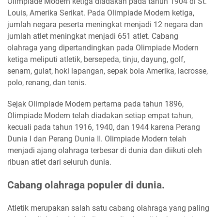
Olimpiade Modern ketiga diadakan pada tahun 1904 di St.
Louis, Amerika Serikat. Pada Olimpiade Modern ketiga,
jumlah negara peserta meningkat menjadi 12 negara dan
jumlah atlet meningkat menjadi 651 atlet. Cabang
olahraga yang dipertandingkan pada Olimpiade Modern
ketiga meliputi atletik, bersepeda, tinju, dayung, golf,
senam, gulat, hoki lapangan, sepak bola Amerika, lacrosse,
polo, renang, dan tenis.
Sejak Olimpiade Modern pertama pada tahun 1896,
Olimpiade Modern telah diadakan setiap empat tahun,
kecuali pada tahun 1916, 1940, dan 1944 karena Perang
Dunia I dan Perang Dunia II. Olimpiade Modern telah
menjadi ajang olahraga terbesar di dunia dan diikuti oleh
ribuan atlet dari seluruh dunia.
Cabang olahraga populer di dunia.
Atletik merupakan salah satu cabang olahraga yang paling