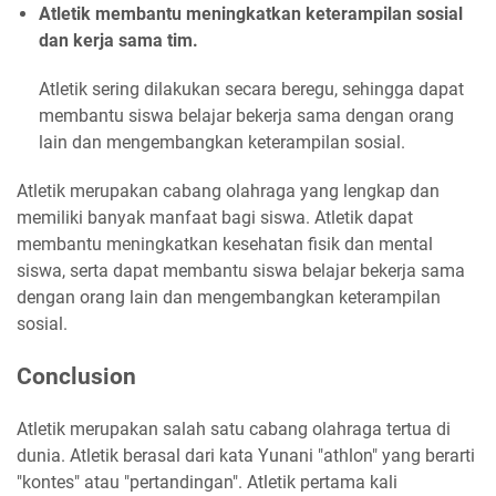
Atletik membantu meningkatkan keterampilan sosial
dan kerja sama tim.
Atletik sering dilakukan secara beregu, sehingga dapat
membantu siswa belajar bekerja sama dengan orang
lain dan mengembangkan keterampilan sosial.
Atletik merupakan cabang olahraga yang lengkap dan
memiliki banyak manfaat bagi siswa. Atletik dapat
membantu meningkatkan kesehatan fisik dan mental
siswa, serta dapat membantu siswa belajar bekerja sama
dengan orang lain dan mengembangkan keterampilan
sosial.
Conclusion
Atletik merupakan salah satu cabang olahraga tertua di
dunia. Atletik berasal dari kata Yunani "athlon" yang berarti
"kontes" atau "pertandingan". Atletik pertama kali