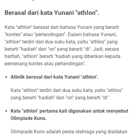
Berasal dari kata Yunani "athlon".
Kata "athlon" berasal dari bahasa Yunani yang berarti
"kontes" atau "pertandingan". Dalam bahasa Yunani,
"athlon" terdiri dari dua suku kata, yaitu "athlos" yang
berarti "hadiah" dan "on" yang berarti "di". Jadi, secara
harfiah, "athlon" berarti "hadiah yang diberikan kepada
pemenang kontes atau pertandingan".
Atletik berasal dari kata Yunani "athlon".
Kata "athlon" terdiri dari dua suku kata, yaitu "athlos"
yang berarti "hadiah" dan "on" yang berarti "di".
Kata "athlon" pertama kali digunakan untuk menyebut
Olimpiade Kuno.
Olimpiade Kuno adalah pesta olahraga yang diadakan