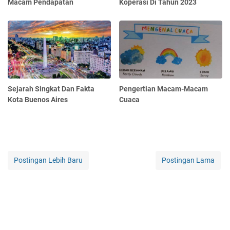
Macam Pendapatan
Koperasi Di Tahun 2023
Sejarah Singkat Dan Fakta
Pengertian Macam-Macam
Kota Buenos Aires
Cuaca
Postingan Lebih Baru
Postingan Lama