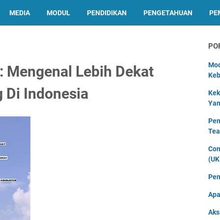
MEDIA
MODUL
PENDIDIKAN
PENGETAHUAN
PE
PO
Mod
i: Mengenal Lebih Dekat
Keb
g Di Indonesia
Kek
Yan
Pen
Tea
Con
(UK
Pen
Apa
Aks