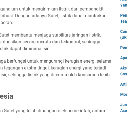
Yan
digunakan untuk mengirimkan listrik dari pembangkit
stribusi. Dengan adanya Sutet, listrik dapat diantarkan
Pen
Tea
daerah.
Con
 Sutet membantu menjaga stabilitas jaringan listrik.
(UK
istribusikan secara merata dan terkontrol, sehingga
Pen
rik dapat diminimalisir.
Apa
juga berfungsi untuk mengurangi kerugian energi selama
tegangan ekstra tinggi, kerugian energi yang terjadi
Aks
Sos
isir, sehingga listrik yang diterima oleh konsumen lebih
Art
esia
Mod
Jur
an Sutet yang telah dibangun oleh pemerintah, antara
Ase