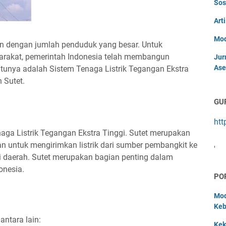
Sos
Art
Mod
n dengan jumlah penduduk yang besar. Untuk
arakat, pemerintah Indonesia telah membangun
Jur
Ase
satunya adalah Sistem Tenaga Listrik Tegangan Ekstra
 Sutet.
GU
htt
naga Listrik Tegangan Ekstra Tinggi. Sutet merupakan
kan untuk mengirimkan listrik dari sumber pembangkit ke
'
agai daerah. Sutet merupakan bagian penting dalam
onesia.
PO
Mod
Keb
antara lain:
Kek