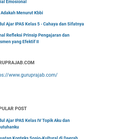
ial Emosional
i Adakah Menurut Kbbi
ul Ajar IPAS Kelas 5 - Cahaya dan Sifatnya
nal Refleksi Prinsip Pengajaran dan
smen yang Efektif II
RUPRAJAB.COM
ps://www.guruprajab.com/
PULAR POST
ul Ajar IPAS Kelas IV Topik Aku dan
utuhanku
uatan Konteks Sosio-Kultural di Daerah