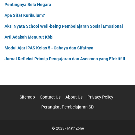
Pentingnya Bela Negara
Apa Sifat Kurikulum?
Aksi Nyata School Well-being Pembelajaran Sosial Emosional
Arti Adakah Menurut Kbbi
Modul Ajar IPAS Kelas 5 - Cahaya dan Sifatnya
Jurnal Refleksi Prinsip Pengajaran dan Asesmen yang Efektif II
Sitemap
Contact Us
About Us
Privacy Policy
Perangkat Pembelajaran SD
� 2023 -
MathZone