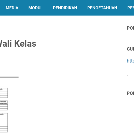
MEDIA
MODUL
PENDIDIKAN
PENGETAHUAN
PE
PO
ali Kelas
GU
htt
'
PO