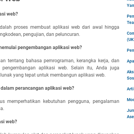
Yan
asi web?
Pen
Tea
alah proses membuat aplikasi web dari awal hingga
Con
engkodean, pengujian, dan peluncuran.
(UK
 memulai pengembangan aplikasi web?
Pen
n tentang bahasa pemrograman, kerangka kerja, dan
Apa
n pengembangan aplikasi web. Selain itu, Anda juga
Aks
 lunak yang tepat untuk membangun aplikasi web.
Sos
n dalam perancangan aplikasi web?
Art
Mod
rus memperhatikan kebutuhan pengguna, pengalaman
a.
Jur
Ase
asi web?