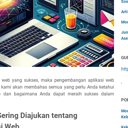
Sos
Art
Mod
Jur
Ase
GU
htt
i web yang sukses, maka pengembangan aplikasi web
'
ni, kami akan membahas semua yang perlu Anda ketahui
eb dan bagaimana Anda dapat meraih sukses dalam
PO
Mod
ering Diajukan tentang
Keb
i Web
Kek