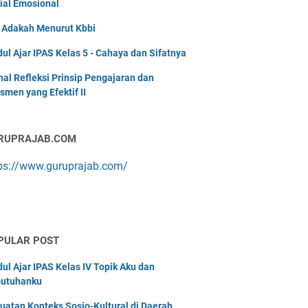
ial Emosional
i Adakah Menurut Kbbi
ul Ajar IPAS Kelas 5 - Cahaya dan Sifatnya
nal Refleksi Prinsip Pengajaran dan
smen yang Efektif II
RUPRAJAB.COM
ps://www.guruprajab.com/
PULAR POST
ul Ajar IPAS Kelas IV Topik Aku dan
utuhanku
uatan Konteks Sosio-Kultural di Daerah