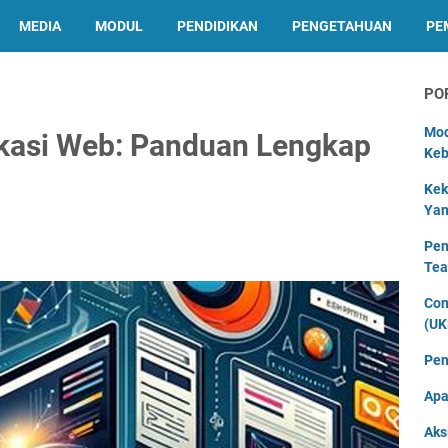
MEDIA
MODUL
PENDIDIKAN
PENGETAHUAN
PE
PO
Mod
kasi Web: Panduan Lengkap
Keb
Kek
Yan
Pen
Tea
Con
(UK
Pen
Apa
Aks