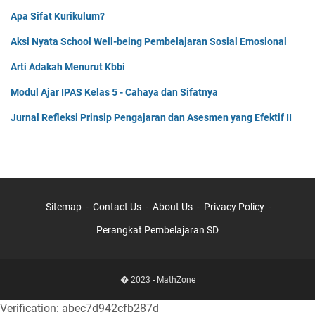
Apa Sifat Kurikulum?
Aksi Nyata School Well-being Pembelajaran Sosial Emosional
Arti Adakah Menurut Kbbi
Modul Ajar IPAS Kelas 5 - Cahaya dan Sifatnya
Jurnal Refleksi Prinsip Pengajaran dan Asesmen yang Efektif II
Sitemap
Contact Us
About Us
Privacy Policy
Perangkat Pembelajaran SD
� 2023 -
MathZone
Verification: abec7d942cfb287d